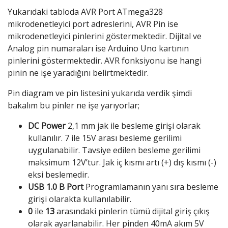
Yukarıdaki tabloda AVR Port ATmega328
mikrodenetleyici port adreslerini, AVR Pin ise
mikrodenetleyici pinlerini göstermektedir. Dijital ve
Analog pin numaraları ise Arduino Uno kartının
pinlerini göstermektedir. AVR fonksiyonu ise hangi
pinin ne işe yaradığını belirtmektedir.
Pin diagram ve pin listesini yukarıda verdik şimdi
bakalım bu pinler ne işe yarıyorlar;
DC Power
2,1 mm jak ile besleme girişi olarak
kullanılır. 7 ile 15V arası besleme gerilimi
uygulanabilir. Tavsiye edilen besleme gerilimi
maksimum 12V’tur. Jak iç kısmı artı (+) dış kısmı (-)
eksi beslemedir.
USB 1.0 B Port
Programlamanın yanı sıra besleme
girişi olarakta kullanılabilir.
0
ile
13
arasındaki pinlerin tümü dijital giriş çıkış
olarak ayarlanabilir. Her pinden 40mA akım 5V