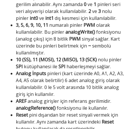
gerilim alınabilir. Aynı zamanda
0
ve
1
pinleri seri
veri alışverişi olarak kullanılabilir.
2
ve
3
nolu
pinler
int0
ve
int1
dış kesmesi için kullanılabilir.
3, 5, 6, 9, 10, 11
numaralı pinler
PWM
olarak
kullanılabilir. Bu pinler
analogWrite()
fonksiyonu
(analog çıkış) için 8 bitlik
PWM
sinyal sağlar. Kart
üzerinde bu pinleri belirtmek için
~
sembolü
kullanılmıştır.
10 (SS), 11 (MOSI), 12 (MISO), 13 (SCK)
nolu pinler
SPI
kütüphanesi ile
SPI
haberleşmeyi sağlar.
Analog İnputs
pinleri (kart üzerinde A0, A1, A2, A3,
A4, A5 olarak belirtilir) 6 adet analog giriş olarak
kullanılabilir. 0 le 5 volt arasında 10 bitlik analog
giriş için kullanılır.
AREF
analog girişler için referans gerilimidir.
analogReference()
fonksiyonu ile kullanılır.
Reset
pini dışarıdan bir reset sinyali vermek için
kullanılır. Aynı zamanda kart üzerindeki
Reset
butonu kullanılarak da resetlenebilir.