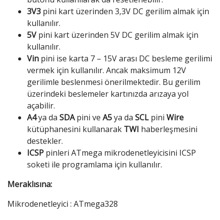
3V3
pini kart üzerinden 3,3V DC gerilim almak için
kullanılır.
5V
pini kart üzerinden 5V DC gerilim almak için
kullanılır.
Vin
pini ise karta 7 – 15V arası DC besleme gerilimi
vermek için kullanılır. Ancak maksimum 12V
gerilimle beslenmesi önerilmektedir. Bu gerilim
üzerindeki beslemeler kartınızda arızaya yol
açabilir.
A4
ya da
SDA
pini ve
A5
ya da
SCL
pini
Wire
kütüphanesini kullanarak
TWI
haberleşmesini
destekler.
ICSP
pinleri ATmega mikrodenetleyicisini ICSP
soketi ile programlama için kullanılır.
Meraklısına:
Mikrodenetleyici : ATmega328