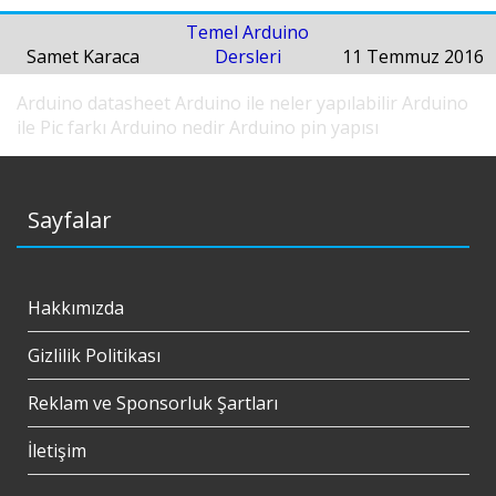
Temel Arduino
Samet Karaca
Dersleri
11 Temmuz 2016
Arduino datasheet
Arduino ile neler yapılabilir
Arduino
ile Pic farkı
Arduino nedir
Arduino pin yapısı
Sayfalar
Hakkımızda
Gizlilik Politikası
Reklam ve Sponsorluk Şartları
İletişim