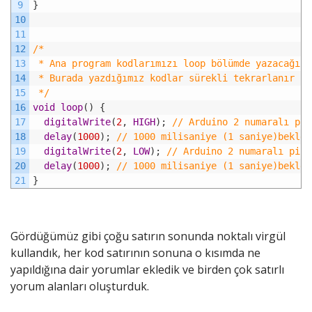
9
}
10
11
12
/*
13
 * Ana program kodlarımızı loop bölümde yazacağız
14
 * Burada yazdığımız kodlar sürekli tekrarlanır
15
 */
16
void
loop
(
)
{
17
digitalWrite
(
2
,
HIGH
)
;
// Arduino 2 numaralı pin
18
delay
(
1000
)
;
// 1000 milisaniye (1 saniye)beklet
19
digitalWrite
(
2
,
LOW
)
;
// Arduino 2 numaralı pini
20
delay
(
1000
)
;
// 1000 milisaniye (1 saniye)beklet
21
}
Gördüğümüz gibi çoğu satırın sonunda noktalı virgül
kullandık, her kod satırının sonuna o kısımda ne
yapıldığına dair yorumlar ekledik ve birden çok satırlı
yorum alanları oluşturduk.