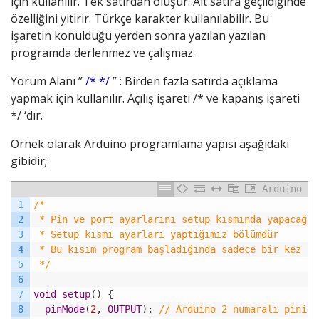
için kullanılır. Tek satırdan oluşur. Alt satıra geçildiğinde
özelliğini yitirir. Türkçe karakter kullanılabilir. Bu
işaretin konulduğu yerden sonra yazılan yazılan
programda derlenmez ve çalışmaz.
Yorum Alanı ”
/* */
” : Birden fazla satırda açıklama
yapmak için kullanılır. Açılış işareti /* ve kapanış işareti
*/ ‘dır.
Örnek olarak Arduino programlama yapısı aşağıdaki
gibidir;
Arduino
1
/*
2
 * Pin ve port ayarlarını setup kısmında yapacağız
3
 * Setup kısmı ayarları yaptığımız bölümdür
4
 * Bu kısım program başladığında sadece bir kez ça
5
 */
6
7
void
setup
(
)
{
8
pinMode
(
2
,
OUTPUT
)
;
// Arduino 2 numaralı pinini