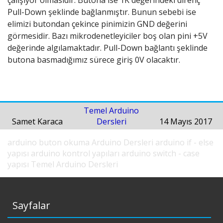
Pull-Down şeklinde bağlanmıştır. Bunun sebebi ise
elimizi butondan çekince pinimizin GND değerini
görmesidir. Bazı mikrodenetleyiciler boş olan pini +5V
değerinde algılamaktadır. Pull-Down bağlantı şeklinde
butona basmadığımız sürece giriş 0V olacaktır.
Temel Arduino
Samet Karaca
Dersleri
14 Mayıs 2017
arduino buton okuma
Arduino Dersleri
arduino if - else
yapısı
arduino kontrol yapıları
arduino switch - case
yapısı
Temel Arduino Dersleri
Sayfalar