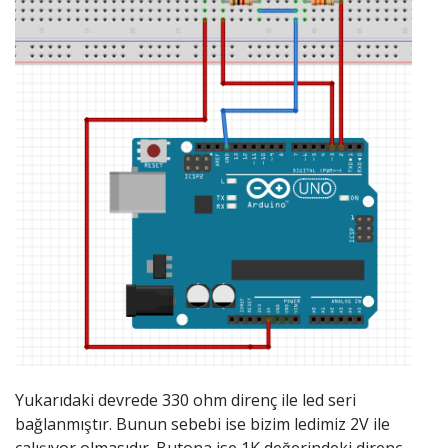
Yukarıdaki devrede 330 ohm direnç ile led seri
bağlanmıştır. Bunun sebebi ise bizim ledimiz 2V ile
çalışıyor olmasıdır. Butona ise 1K değerindeki direnç