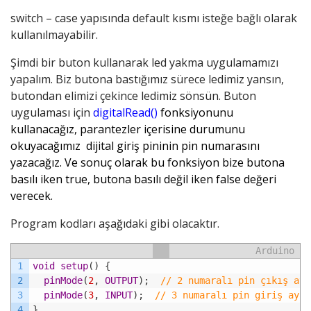
switch – case yapısında default kısmı isteğe bağlı olarak
kullanılmayabilir.
Şimdi bir buton kullanarak led yakma uygulamamızı
yapalım. Biz butona bastığımız sürece ledimiz yansın,
butondan elimizi çekince ledimiz sönsün. Buton
uygulaması için
digitalRead()
fonksiyonunu
kullanacağız, parantezler içerisine durumunu
okuyacağımız dijital giriş pininin pin numarasını
yazacağız. Ve sonuç olarak bu fonksiyon bize butona
basılı iken true, butona basılı değil iken false değeri
verecek.
Program kodları aşağıdaki gibi olacaktır.
Arduino
1
void
setup
(
)
{
2
pinMode
(
2
,
OUTPUT
)
;
// 2 numaralı pin çıkış aya
3
pinMode
(
3
,
INPUT
)
;
// 3 numaralı pin giriş ayar
4
}