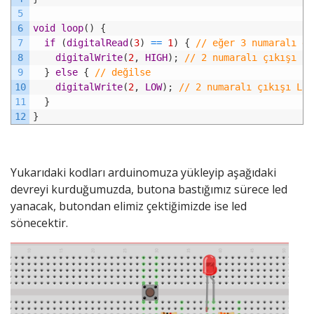
5
6
void
loop
(
)
{
7
if
(
digitalRead
(
3
)
==
1
)
{
// eğer 3 numaralı gi
8
digitalWrite
(
2
,
HIGH
)
;
// 2 numaralı çıkışı Lo
9
}
else
{
// değilse
10
digitalWrite
(
2
,
LOW
)
;
// 2 numaralı çıkışı Loj
11
}
12
}
Yukarıdaki kodları arduinomuza yükleyip aşağıdaki
devreyi kurduğumuzda, butona bastığımız sürece led
yanacak, butondan elimiz çektiğimizde ise led
sönecektir.