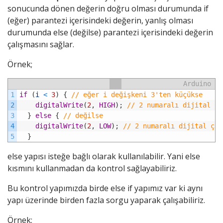
sonucunda dönen değerin doğru olması durumunda if
(eğer) parantezi içerisindeki değerin, yanlış olması
durumunda else (değilse) parantezi içerisindeki değerin
çalışmasını sağlar.
Örnek;
Arduino
1
if
(
i
<
3
)
{
// eğer i değişkeni 3'ten küçükse
2
digitalWrite
(
2
,
HIGH
)
;
// 2 numaralı dijital çı
3
}
else
{
// değilse 
4
digitalWrite
(
2
,
LOW
)
;
// 2 numaralı dijital çık
5
}
else yapısı isteğe bağlı olarak kullanılabilir. Yani else
kısmını kullanmadan da kontrol sağlayabiliriz.
Bu kontrol yapımızda birde else if yapımız var ki aynı
yapı üzerinde birden fazla sorgu yaparak çalışabiliriz.
Örnek;