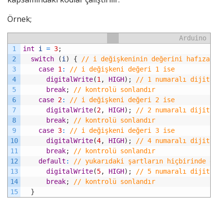
Örnek;
Arduino
1
int
i
=
3
;
2
switch
(
i
)
{
// i değişkeninin değerini hafızada
3
case
1
:
// i değişkeni değeri 1 ise
4
digitalWrite
(
1
,
HIGH
)
;
// 1 numaralı dijital
5
break
;
// kontrolü sonlandır
6
case
2
:
// i değişkeni değeri 2 ise
7
digitalWrite
(
2
,
HIGH
)
;
// 2 numaralı dijital
8
break
;
// kontrolü sonlandır
9
case
3
:
// i değişkeni değeri 3 ise
10
digitalWrite
(
4
,
HIGH
)
;
// 4 numaralı dijital
11
break
;
// kontrolü sonlandır
12
default
:
// yukarıdaki şartların hiçbirinde eş
13
digitalWrite
(
5
,
HIGH
)
;
// 5 numaralı dijital
14
break
;
// kontrolü sonlandır
15
}