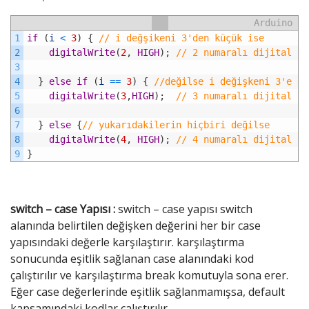
Arduino
1
if
(
i
<
3
)
{
// i değşikeni 3'den küçük ise
2
digitalWrite
(
2
,
HIGH
)
;
// 2 numaralı dijital çı
3
4
}
else
if
(
i
==
3
)
{
//değilse i değişkeni 3'e eş
5
digitalWrite
(
3
,
HIGH
)
;
// 3 numaralı dijital çı
6
7
}
else
{
// yukarıdakilerin hiçbiri değilse
8
digitalWrite
(
4
,
HIGH
)
;
// 4 numaralı dijital çı
9
}
switch – case Yapısı :
switch – case yapısı switch
alanında belirtilen değişken değerini her bir case
yapısındaki değerle karşılaştırır. karşılaştırma
sonucunda eşitlik sağlanan case alanındaki kod
çalıştırılır ve karşılaştırma break komutuyla sona erer.
Eğer case değerlerinde eşitlik sağlanmamışsa, default
kapsamındaki kodlar çalıştırılır.