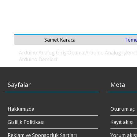
Samet Karaca
Temel
Arduino Analog Giriş Okuma
Arduino Analog İşleml
Arduino Dersleri
Sayfalar
Meta
Hakkımızda
Oturum aç
Gizlilik Politikası
Kayıt akışı
Reklam ve Sponsorluk Şartları
Yorum akış