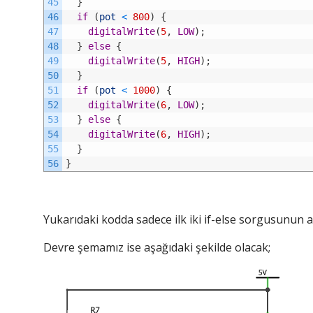
45
}
46
if
(
pot
<
800
)
{
47
digitalWrite
(
5
,
LOW
)
;
48
}
else
{
49
digitalWrite
(
5
,
HIGH
)
;
50
}
51
if
(
pot
<
1000
)
{
52
digitalWrite
(
6
,
LOW
)
;
53
}
else
{
54
digitalWrite
(
6
,
HIGH
)
;
55
}
56
}
Yukarıdaki kodda sadece ilk iki if-else sorgusunun aç
Devre şemamız ise aşağıdaki şekilde olacak;