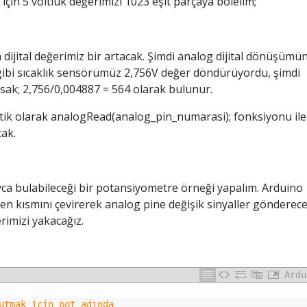
çin 5 voltluk değerimizi 1023 eşit parçaya bölelim;
a dijital değerimiz bir artacak. Şimdi analog dijital dönüşüm
 gibi sıcaklık sensörümüz 2,756V değer döndürüyordu, şimdi
sak; 2,756/0,004887 = 564 olarak bulunur.
tik olarak analogRead(analog_pin_numarasi); fonksiyonu ile
cak.
yca bulabileceği bir potansiyometre örneği yapalım. Arduino
en kısmını çevirerek analog pine değişik sinyaller gönderece
erimizi yakacağız.
Ardu
utmak için pot adında