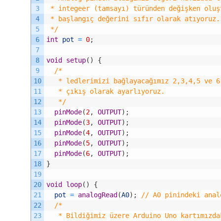
3
 * integeer (tamsayı) türünden değişken oluş
4
 * başlangıç değerini sıfır olarak atıyoruz.
5
 */
6
int
pot
=
0
;
7
8
void
setup
(
)
{
9
/*
10
   * ledlerimizi bağlayacağımız 2,3,4,5 ve 6
11
   * çıkış olarak ayarlıyoruz.
12
   */
13
pinMode
(
2
,
OUTPUT
)
;
14
pinMode
(
3
,
OUTPUT
)
;
15
pinMode
(
4
,
OUTPUT
)
;
16
pinMode
(
5
,
OUTPUT
)
;
17
pinMode
(
6
,
OUTPUT
)
;
18
}
19
20
void
loop
(
)
{
21
pot
=
analogRead
(
A0
)
;
// A0 pinindeki anal
22
/*
23
   * Bildiğimiz üzere Arduino Uno kartımızda