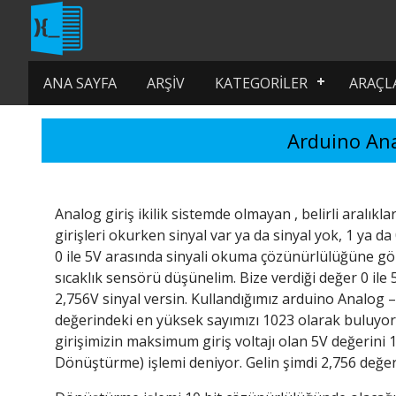
ANA SAYFA
ARŞIV
KATEGORILER
ARAÇL
Arduino Ana
Analog giriş ikilik sistemde olmayan , belirli aralıkla
girişleri okurken sinyal var ya da sinyal yok, 1 ya d
0 ile 5V arasında sinyali okuma çözünürlülüğüne gör
sıcaklık sensörü düşünelim. Bize verdiği değer 0 ile
2,756V sinyal versin. Kullandığımız arduino Analog 
değerindeki en yüksek sayımızı 1023 olarak buluyo
girişimizin maksimum giriş voltajı olan 5V değerini 
Dönüştürme) işlemi deniyor. Gelin şimdi 2,756 değe