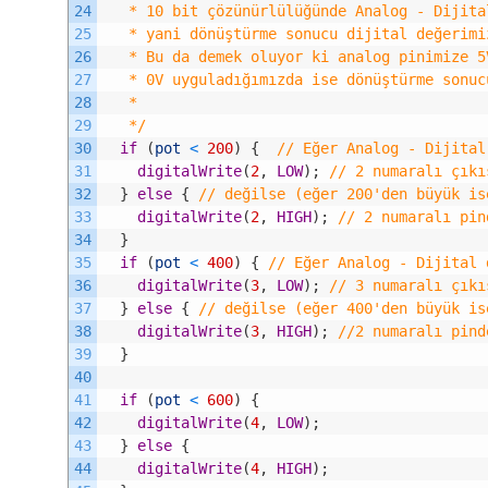
24
   * 10 bit çözünürlülüğünde Analog - Dijita
25
   * yani dönüştürme sonucu dijital değerimi
26
   * Bu da demek oluyor ki analog pinimize 5
27
   * 0V uyguladığımızda ise dönüştürme sonuc
28
   * 
29
   */
30
if
(
pot
<
200
)
{
// Eğer Analog - Dijital
31
digitalWrite
(
2
,
LOW
)
;
// 2 numaralı çıkı
32
}
else
{
// değilse (eğer 200'den büyük is
33
digitalWrite
(
2
,
HIGH
)
;
// 2 numaralı pin
34
}
35
if
(
pot
<
400
)
{
// Eğer Analog - Dijital 
36
digitalWrite
(
3
,
LOW
)
;
// 3 numaralı çıkı
37
}
else
{
// değilse (eğer 400'den büyük is
38
digitalWrite
(
3
,
HIGH
)
;
//2 numaralı pind
39
}
40
41
if
(
pot
<
600
)
{
42
digitalWrite
(
4
,
LOW
)
;
43
}
else
{
44
digitalWrite
(
4
,
HIGH
)
;