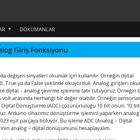
AR
DÖKÜMANLAR
log Giriş Fonksiyonu
rda değişen sinyalleri okumak için kullanılır. Örneğin dijital
a 0, True ya da False şeklinde okuyorduk. Analog girişleri ok
e dijital – analog çevirme işlemine tabi tutuyoruz. Örneğin b
 5 volt arasında herhangi bir değer olabilir. Örneğin sensör
– Dijital Dönüştürme (ADC) çözünürlülüğü 10 bit olsun. 10 bit
ruz. Arduino cihazımız dönüştürme işlemini yaparken analog
1023 eşit parçaya bölüyor. Bu işleme ADC (Analog – Dijital
rinin analog – dijital dönüşümünü hesaplayalım.