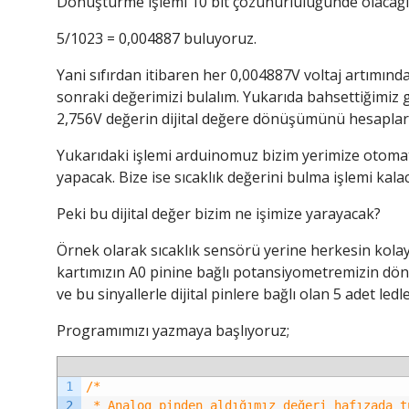
Dönüştürme işlemi 10 bit çözünürlülüğünde olacağı i
5/1023 = 0,004887 buluyoruz.
Yani sıfırdan itibaren her 0,004887V voltaj artımınd
sonraki değerimizi bulalım. Yukarıda bahsettiğimiz
2,756V değerin dijital değere dönüşümünü hesaplar
Yukarıdaki işlemi arduinomuz bizim yerimize otoma
yapacak. Bize ise sıcaklık değerini bulma işlemi kala
Peki bu dijital değer bizim ne işimize yarayacak?
Örnek olarak sıcaklık sensörü yerine herkesin kola
kartımızın A0 pinine bağlı potansiyometremizin dön
ve bu sinyallerle dijital pinlere bağlı olan 5 adet ledl
Programımızı yazmaya başlıyoruz;
1
/*
2
 * Analog pinden aldığımız değeri hafızada t