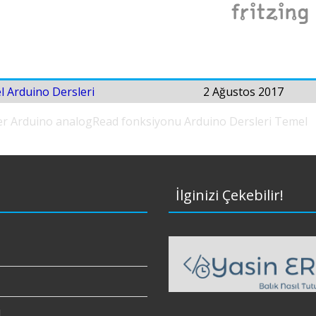
 Arduino Dersleri
2 Ağustos 2017
er
Arduino analogRead fonksiyonu
Arduino Dersleri
Temel
İlginizi Çekebilir!
ı