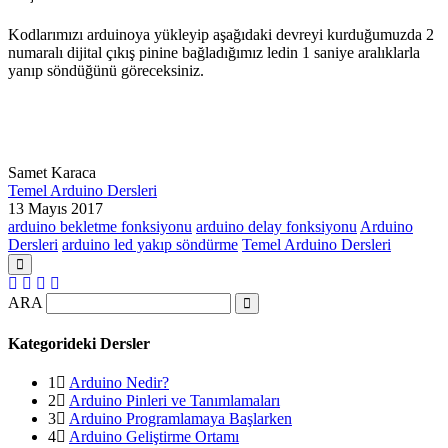
Kodlarımızı arduinoya yükleyip aşağıdaki devreyi kurduğumuzda 2
numaralı dijital çıkış pinine bağladığımız ledin 1 saniye aralıklarla
yanıp söndüğünü göreceksiniz.
Samet Karaca
Temel Arduino Dersleri
13 Mayıs 2017
arduino bekletme fonksiyonu
arduino delay fonksiyonu
Arduino
Dersleri
arduino led yakıp söndürme
Temel Arduino Dersleri
ARA
Kategorideki Dersler
1
Arduino Nedir?
2
Arduino Pinleri ve Tanımlamaları
3
Arduino Programlamaya Başlarken
4
Arduino Geliştirme Ortamı