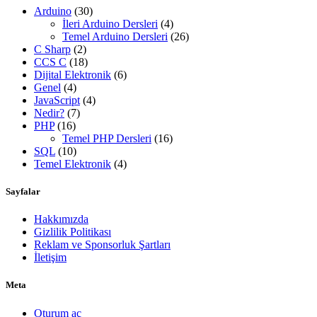
Arduino
(30)
İleri Arduino Dersleri
(4)
Temel Arduino Dersleri
(26)
C Sharp
(2)
CCS C
(18)
Dijital Elektronik
(6)
Genel
(4)
JavaScript
(4)
Nedir?
(7)
PHP
(16)
Temel PHP Dersleri
(16)
SQL
(10)
Temel Elektronik
(4)
Sayfalar
Hakkımızda
Gizlilik Politikası
Reklam ve Sponsorluk Şartları
İletişim
Meta
Oturum aç