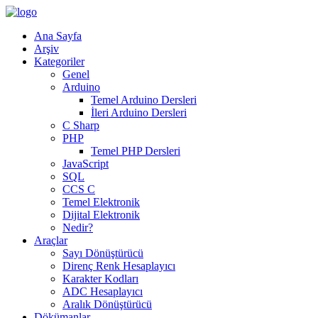
Ana Sayfa
Arşiv
Kategoriler
Genel
Arduino
Temel Arduino Dersleri
İleri Arduino Dersleri
C Sharp
PHP
Temel PHP Dersleri
JavaScript
SQL
CCS C
Temel Elektronik
Dijital Elektronik
Nedir?
Araçlar
Sayı Dönüştürücü
Direnç Renk Hesaplayıcı
Karakter Kodları
ADC Hesaplayıcı
Aralık Dönüştürücü
Dökümanlar