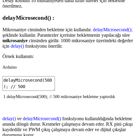
Delay komutu 10 milisaniyeden daha uzun süreler için bekletme
önerilmez.
delayMicrosecond() :
Mikrosaniye cinsinden bekletme için kullanılır.
delayMicrosecond();
şeklinde kullanlır. Parantezler içerisine bekletmenin yapılacağı süre
mikrosaniye
cinsinden girilir. 1000 mikrosaniye üzerindeki değerler
için
delay()
fonksiyonu önerilir.
Örnek kullanım:
Arduino
1
delayMicrosecond
(
500
)
;
// 500 mikrosaniye bekletme yaptırdık
delay()
ve
delayMicrosecond()
fonksiyonu kullanıldığında bekletme
anında döngü durur. Kesmeler çalışmaya devam eder. RX pini çıkışı
kaydedilir ve PWM çıkış çalışmaya devam eder ve dijital çıkışlar
durumunu korur.