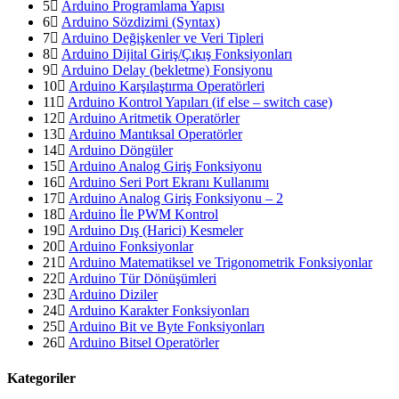
5
Arduino Programlama Yapısı
6
Arduino Sözdizimi (Syntax)
7
Arduino Değişkenler ve Veri Tipleri
8
Arduino Dijital Giriş/Çıkış Fonksiyonları
9
Arduino Delay (bekletme) Fonsiyonu
10
Arduino Karşılaştırma Operatörleri
11
Arduino Kontrol Yapıları (if else – switch case)
12
Arduino Aritmetik Operatörler
13
Arduino Mantıksal Operatörler
14
Arduino Döngüler
15
Arduino Analog Giriş Fonksiyonu
16
Arduino Seri Port Ekranı Kullanımı
17
Arduino Analog Giriş Fonksiyonu – 2
18
Arduino İle PWM Kontrol
19
Arduino Dış (Harici) Kesmeler
20
Arduino Fonksiyonlar
21
Arduino Matematiksel ve Trigonometrik Fonksiyonlar
22
Arduino Tür Dönüşümleri
23
Arduino Diziler
24
Arduino Karakter Fonksiyonları
25
Arduino Bit ve Byte Fonksiyonları
26
Arduino Bitsel Operatörler
Kategoriler