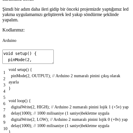
Şimdi bir adım daha ileri gidip bir önceki projemizde yaptığımız led
yakma uygulamamızı geliştirerek led yakıp söndürme şeklinde
yapalım.
Kodlarımız:
Arduino
void
setup
(
)
{
1
pinMode
(
2
,
OUTPUT
)
;
// Arduino 2 numaralı pinini çıkış olarak
2
ayarla
3
}
4
5
void
loop
(
)
{
6
digitalWrite
(
2
,
HIGH
)
;
// Arduino 2 numaralı pinini lojik 1 (+5v) yap
7
delay
(
1000
)
;
// 1000 milisaniye (1 saniye)bekletme uygula
8
digitalWrite
(
2
,
LOW
)
;
// Arduino 2 numaralı pinini lojik 0 (+0v) yap
9
delay
(
1000
)
;
// 1000 milisaniye (1 saniye)bekletme uygula
10
}