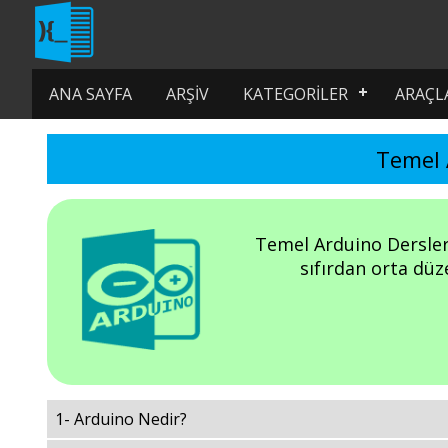
ANA SAYFA
ARŞIV
KATEGORILER
ARAÇL
Temel 
Temel Arduino Dersler
sıfırdan orta dü
1- Arduino Nedir?