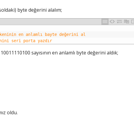
oldaki) byte değerini alalım;
keninin en anlamlı bayte değerini al
nini seri porta yazdır
10011110100 sayısının en anlamlı byte değerini aldık;
ız oldu.