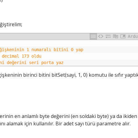
ğiştirelim;
Ardu
ğişkeninin 1 numaralı bitini 0 yap
 decimal 173 oldu
ni değerini seri porta yaz
keninin birinci bitini bitSet(sayi, 1, 0) komutu ile sıfır yaptık
erinin en anlamlı byte değerini (en soldaki byte) ya da ikiden
nı alamak için kullanılır. Bir adet sayı türü parametre alır.