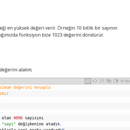
ği en yüksek değeri verir. Örneğin 10 bitlik bir sayının
zdığımızda fonksiyon bize 1023 değerini döndürür.
değerini alalım;
Ardu
simum değerini hesapla
zdır
olan
4096
say
ı
s
ı
n
ı
"sayi"
de
ğ
i
ş
kenine
atad
ı
k
.
ı
klarla
seri
porta
yazd
ı
rd
ı
k
.