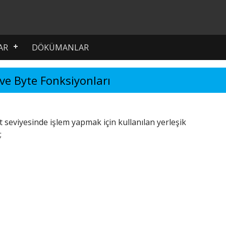
AR
DÖKÜMANLAR
 ve Byte Fonksiyonları
t seviyesinde işlem yapmak için kullanılan yerleşik
;