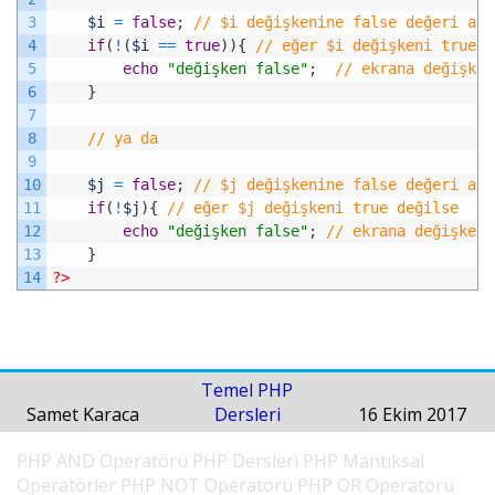
3
$i
=
false
;
// $i değişkenine false değeri ata
4
if
(
!
(
$i
==
true
)
)
{
// eğer $i değişkeni true d
5
echo
"değişken false"
;
// ekrana değişken
6
}
7
8
// ya da
9
10
$j
=
false
;
// $j değişkenine false değeri ata
11
if
(
!
$j
)
{
// eğer $j değişkeni true değilse
12
echo
"değişken false"
;
// ekrana değişken 
13
}
14
?>
Temel PHP
Samet Karaca
Dersleri
16 Ekim 2017
PHP AND Operatörü
PHP Dersleri
PHP Mantıksal
Operatörler
PHP NOT Operatörü
PHP OR Operatörü