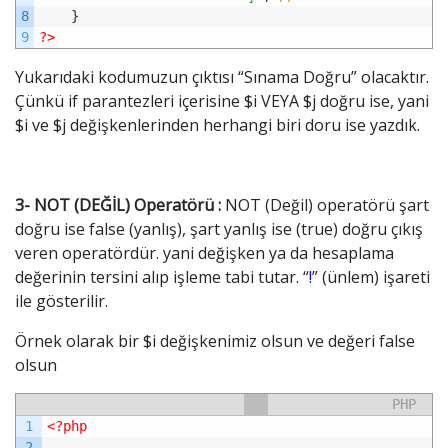
8
}
9
?>
Yukarıdaki kodumuzun çıktısı “Sınama Doğru” olacaktır.
Çünkü if parantezleri içerisine $i VEYA $j doğru ise, yani
$i ve $j değişkenlerinden herhangi biri doru ise yazdık.
3- NOT (DEĞİL) Operatörü :
NOT (Değil) operatörü şart
doğru ise false (yanlış), şart yanlış ise (true) doğru çıkış
veren operatördür. yani değişken ya da hesaplama
değerinin tersini alıp işleme tabi tutar. “
!
” (ünlem) işareti
ile gösterilir.
Örnek olarak bir $i değişkenimiz olsun ve değeri false
olsun
PHP
1
<?php
2