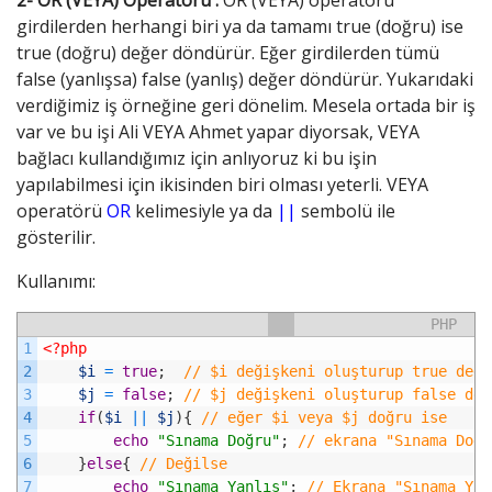
girdilerden herhangi biri ya da tamamı true (doğru) ise
true (doğru) değer döndürür. Eğer girdilerden tümü
false (yanlışsa) false (yanlış) değer döndürür. Yukarıdaki
verdiğimiz iş örneğine geri dönelim. Mesela ortada bir iş
var ve bu işi Ali VEYA Ahmet yapar diyorsak, VEYA
bağlacı kullandığımız için anlıyoruz ki bu işin
yapılabilmesi için ikisinden biri olması yeterli. VEYA
operatörü
OR
kelimesiyle ya da
||
sembolü ile
gösterilir.
Kullanımı:
PHP
1
<?php
2
$i
=
true
;
// $i değişkeni oluşturup true değe
3
$j
=
false
;
// $j değişkeni oluşturup false değ
4
if
(
$i
||
$j
)
{
// eğer $i veya $j doğru ise
5
echo
"Sınama Doğru"
;
// ekrana "Sınama Doğr
6
}
else
{
// Değilse
7
echo
"Sınama Yanlış"
;
// Ekrana "Sınama Yan