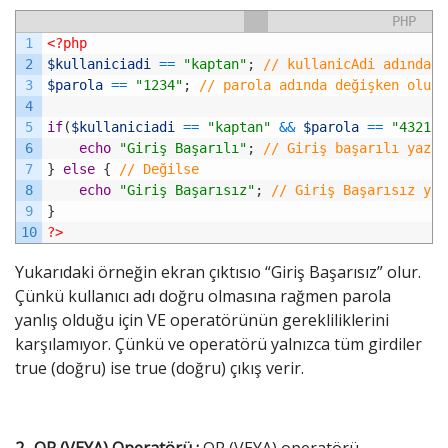
PHP
1
<?php
2
$kullaniciadi
==
"kaptan"
;
// kullanicAdi adında d
3
$parola
==
"1234"
;
// parola adında değişken oluşt
4
5
if
(
$kullaniciadi
==
"kaptan"
&&
$parola
==
"4321"
)
6
echo
"Giriş Başarılı"
;
// Giriş başarılı yaz
7
}
else
{
// Değilse
8
echo
"Giriş Başarısız"
;
// Giriş Başarısız yaz
9
}
10
?>
Yukarıdaki örneğin ekran çıktısıo “Giriş Başarısız” olur.
Çünkü kullanıcı adı doğru olmasına rağmen parola
yanlış olduğu için VE operatörünün gerekliliklerini
karşılamıyor. Çünkü ve operatörü yalnızca tüm girdiler
true (doğru) ise true (doğru) çıkış verir.
2- OR (VEYA) Operatörü :
OR (VEYA) operatörü