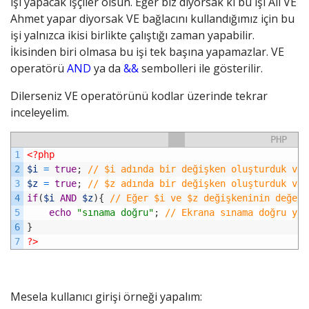
işi yapacak işçiler olsun. Eğer biz diyorsak ki bu işi Ali VE
Ahmet yapar diyorsak VE bağlacını kullandığımız için bu
işi yalnızca ikisi birlikte çalıştığı zaman yapabilir.
İkisinden biri olmasa bu işi tek başına yapamazlar. VE
operatörü
AND
ya da
&&
sembolleri ile gösterilir.
Dilerseniz VE operatörünü kodlar üzerinde tekrar
inceleyelim.
PHP
1
<?php
2
$i
=
true
;
// $i adında bir değişken oluşturduk ve 
3
$z
=
true
;
// $z adında bir değişken oluşturduk ve 
4
if
(
$i
AND
$z
)
{
// Eğer $i ve $z değişkeninin değeri
5
echo
"sınama doğru"
;
// Ekrana sınama doğru yaz
6
}
7
?>
Mesela kullanıcı girişi örneği yapalım: