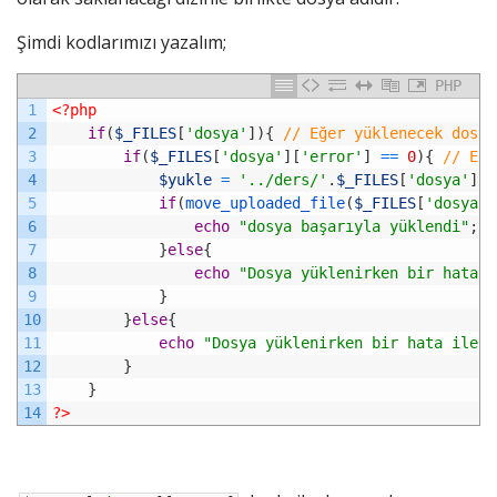
Şimdi kodlarımızı yazalım;
PHP
1
<?php
2
if
(
$_FILES
[
'dosya'
]
)
{
// Eğer yüklenecek dosya
3
if
(
$_FILES
[
'dosya'
]
[
'error'
]
==
0
)
{
// Eğe
4
$yukle
=
'../ders/'
.
$_FILES
[
'dosya'
]
[
'
5
if
(
move_uploaded_file
(
$_FILES
[
'dosya'
]
6
echo
"dosya başarıyla yüklendi"
;
/
7
}
else
{
8
echo
"Dosya yüklenirken bir hata i
9
}
10
}
else
{
11
echo
"Dosya yüklenirken bir hata ile k
12
}
13
}
14
?>