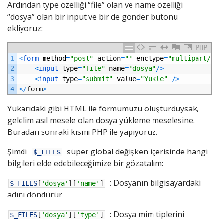
Ardından type özelliği “file” olan ve name özelliği
“dosya” olan bir input ve bir de gönder butonu
ekliyoruz:
PHP
1
<
form 
method
=
"post"
action
=
""
enctype
=
"multipart/fo
2
<
input 
type
=
"file"
name
=
"dosya"
/
>
3
<
input 
type
=
"submit"
value
=
"Yükle"
/
>
4
<
/
form
>
Yukarıdaki gibi HTML ile formumuzu oluşturduysak,
gelelim asıl mesele olan dosya yükleme meselesine.
Buradan sonraki kısmı PHP ile yapıyoruz.
Şimdi
süper global değişken içerisinde hangi
$_FILES
bilgileri elde edebileceğimize bir gözatalım:
: Dosyanın bilgisayardaki
$_FILES
[
'dosya'
]
[
'name'
]
adını döndürür.
: Dosya mim tiplerini
$_FILES
[
'dosya'
]
[
'type'
]