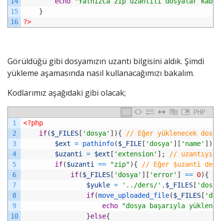
14
echo
"Yalnızca zip uzantılı dosyalar kabul
15
}
16
?>
Görüldüğü gibi dosyamızın uzantı bilgisini aldık. Şimdi
yükleme aşamasında nasıl kullanacağımızı bakalım.
Kodlarımız aşağıdaki gibi olacak;
PHP
1
<?php
2
if
(
$_FILES
[
'dosya'
]
)
{
// Eğer yüklenecek dosya
3
$ext
=
pathinfo
(
$_FILE
[
'dosya'
]
[
'name'
]
)
;
4
$uzanti
=
$ext
[
'extension'
]
;
// uzantıyı $
5
if
(
$uzanti
==
"zip"
)
{
// Eğer $uzanti deği
6
if
(
$_FILES
[
'dosya'
]
[
'error'
]
==
0
)
{
//
7
$yukle
=
'../ders/'
.
$_FILES
[
'dosya
8
if
(
move_uploaded_file
(
$_FILES
[
'dos
9
echo
"dosya başarıyla yüklendi
10
}
else
{