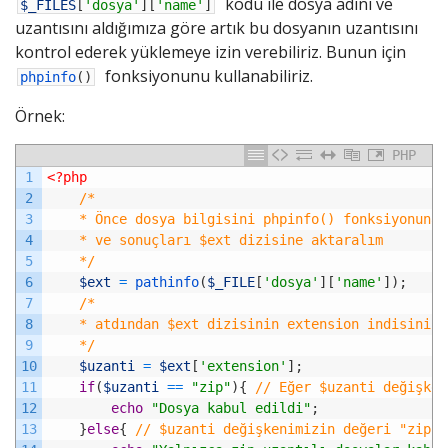
kodu ile dosya adını ve
$_FILES
[
'dosya'
]
[
'name'
]
uzantısını aldığımıza göre artık bu dosyanın uzantısını
kontrol ederek yüklemeye izin verebiliriz. Bunun için
fonksiyonunu kullanabiliriz.
phpinfo
(
)
Örnek:
PHP
1
<?php
2
/* 
3
	* Önce dosya bilgisini phpinfo() fonksiyonuna
4
	* ve sonuçları $ext dizisine aktaralım
5
	*/
6
$ext
=
pathinfo
(
$_FILE
[
'dosya'
]
[
'name'
]
)
;
7
/*
8
	* atdından $ext dizisinin extension indisini 
9
	*/
10
$uzanti
=
$ext
[
'extension'
]
;
11
if
(
$uzanti
==
"zip"
)
{
// Eğer $uzanti değişken
12
echo
"Dosya kabul edildi"
;
13
}
else
{
// $uzanti değişkenimizin değeri "zip" 