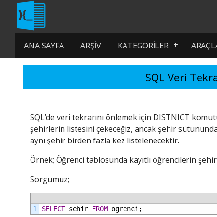
ANA SAYFA
ARŞIV
KATEGORILER
ARAÇL
SQL Veri Tekr
SQL’de veri tekrarını önlemek için DISTNICT komutu 
şehirlerin listesini çekeceğiz, ancak şehir sütunund
aynı şehir birden fazla kez listelenecektir.
Örnek; Öğrenci tablosunda kayıtlı öğrencilerin şehirl
Sorgumuz;
1
SELECT
sehir
FROM
ogrenci;