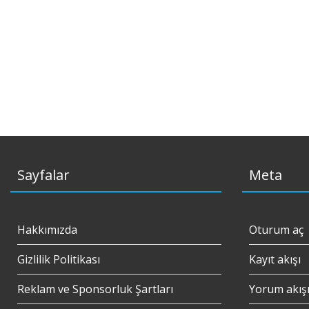
Sayfalar
Meta
Hakkımızda
Oturum aç
Gizlilik Politikası
Kayıt akışı
Reklam ve Sponsorluk Şartları
Yorum akış