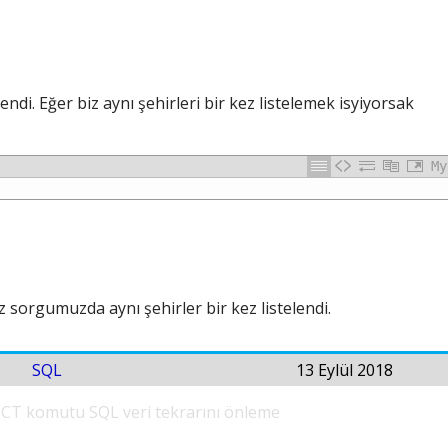
ndi. Eğer biz aynı şehirleri bir kez listelemek isyiyorsak
My
orgumuzda aynı şehirler bir kez listelendi.
SQL
13 Eylül 2018
ICT komutu
SQL veri tekrarını önleme