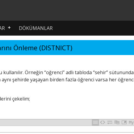
AR
DÖKÜMANLAR
arını Önleme (DISTNICT)
kullanılır. Örneğin “oğrenci” adlı tabloda “sehir” sütununda
a aynı şehirde yaşayan birden fazla öğrenci varsa her öğrenci
erini çekelim;
My