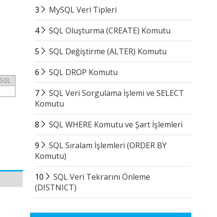
3
MySQL Veri Tipleri
4
SQL Oluşturma (CREATE) Komutu
5
SQL Değiştirme (ALTER) Komutu
6
SQL DROP Komutu
SQL
7
SQL Veri Sorgulama İşlemi ve SELECT
Komutu
8
SQL WHERE Komutu ve Şart İşlemleri
9
SQL Sıralam İşlemleri (ORDER BY
Komutu)
10
SQL Veri Tekrarını Önleme
(DISTNICT)