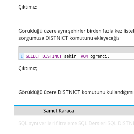
Çıktımız;
Görüldüğü üzere aynı şehirler birden fazla kez listele
sorgumuza DISTNICT komutunu ekleyeceğiz;
1
SELECT
DISTINCT
sehir
FROM
ogrenci;
Çıktımız;
Görüldüğü üzere DISTNICT komutunu kullandığımız s
Samet Karaca
SQL aynı verileri filtreleme
SQL Dersleri
SQL DISTN