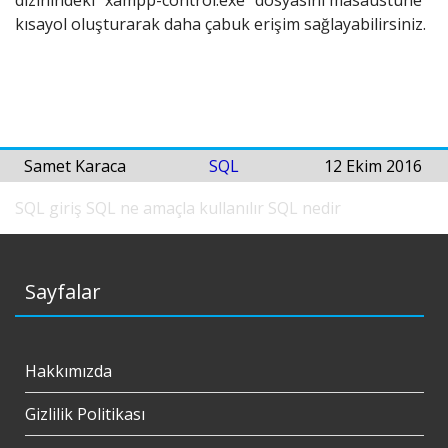
dizinindeki “xampp-control.exe” dosyasını masaüstüne
kısayol oluşturarak daha çabuk erişim sağlayabilirsiniz.
Samet Karaca
SQL
12 Ekim 2016
SQL giriş
SQL ne amaçla kullanılır
SQL nedir
Sayfalar
Hakkımızda
Gizlilik Politikası