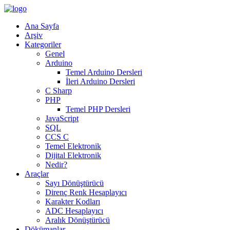
Ana Sayfa
Arşiv
Kategoriler
Genel
Arduino
Temel Arduino Dersleri
İleri Arduino Dersleri
C Sharp
PHP
Temel PHP Dersleri
JavaScript
SQL
CCS C
Temel Elektronik
Dijital Elektronik
Nedir?
Araçlar
Sayı Dönüştürücü
Direnç Renk Hesaplayıcı
Karakter Kodları
ADC Hesaplayıcı
Aralık Dönüştürücü
Dökümanlar