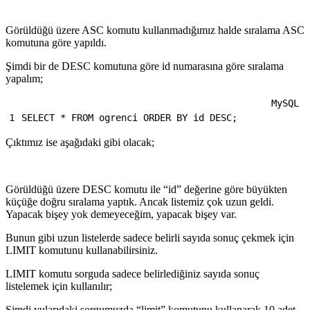
Görüldüğü üzere ASC komutu kullanmadığımız halde sıralama ASC
komutuna göre yapıldı.
Şimdi bir de DESC komutuna göre id numarasına göre sıralama
yapalım;
MySQL
1
SELECT
*
FROM
ogrenci
ORDER BY
id
DESC
;
Çıktımız ise aşağıdaki gibi olacak;
Görüldüğü üzere DESC komutu ile “id” değerine göre büyükten
küçüğe doğru sıralama yaptık. Ancak listemiz çok uzun geldi.
Yapacak bişey yok demeyeceğim, yapacak bişey var.
Bunun gibi uzun listelerde sadece belirli sayıda sonuç çekmek için
LIMIT komutunu kullanabilirsiniz.
LIMIT komutu sorguda sadece belirlediğiniz sayıda sonuç
listelemek için kullanılır;
Şimdi yularıdaki sorgumuzda “limit” komutunu kullanarak 10 adet