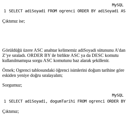
MySQL
1
SELECT
adiSoyadi
FROM
ogrenci
ORDER BY
adiSoyadi
ASC
Çıktımız ise;
Görüldüğü üzere ASC anahtar kelimemiz adiSoyadi sütununu A’dan
Z’ye sıraladı. ORDER BY ile birlikte ASC ya da DESC komutu
kullanılmamışsa sorgu ASC komutunu baz alarak şekillenir.
Örnek; Ogrenci tablosundaki öğrenci isimlerini doğum tarihine göre
eskiden yeniye doğru sıralayalım;
Sorgumuz;
MySQL
1
SELECT
adiSoyadi,
dogumTarihi
FROM
ogrenci
ORDER BY
Çıktımız;