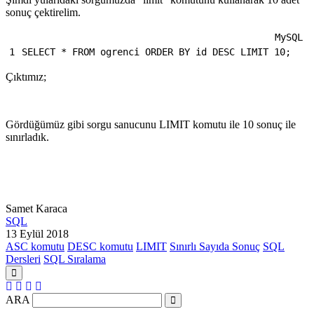
sonuç çektirelim.
MySQL
1
SELECT
*
FROM
ogrenci
ORDER BY
id
DESC
LIMIT
10;
Çıktımız;
Gördüğümüz gibi sorgu sanucunu LIMIT komutu ile 10 sonuç ile
sınırladık.
Samet Karaca
SQL
13 Eylül 2018
ASC komutu
DESC komutu
LIMIT
Sınırlı Sayıda Sonuç
SQL
Dersleri
SQL Sıralama
ARA