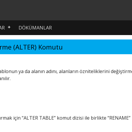
AR
DÖKÜMANLAR
irme (ALTER) Komutu
lonun ya da alanın adını, alanların özniteliklerini değiştir
nılır.
rmak için “ALTER TABLE” komut dizisi ile birlikte “RENAME”