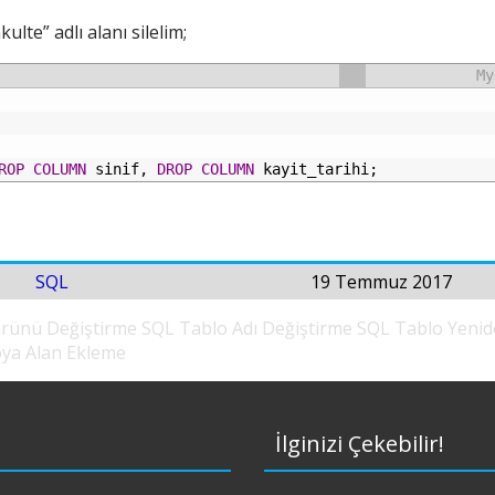
lte” adlı alanı silelim;
My
ROP
COLUMN
sinif,
DROP
COLUMN
kayit_tarihi;
SQL
19 Temmuz 2017
ürünü Değiştirme
SQL Tablo Adı Değiştirme
SQL Tablo Yeni
ya Alan Ekleme
İlginizi Çekebilir!