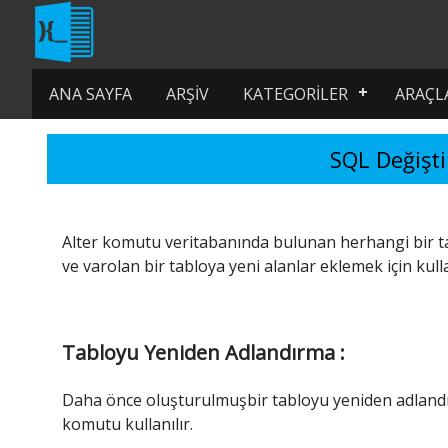
ANA SAYFA
ARŞIV
KATEGORILER
ARAÇL
SQL Değişt
Alter komutu veritabanında bulunan herhangi bir tab
ve varolan bir tabloya yeni alanlar eklemek için kulla
Tabloyu Yeniden Adlandırma :
Daha önce oluşturulmuşbir tabloyu yeniden adlandı
komutu kullanılır.