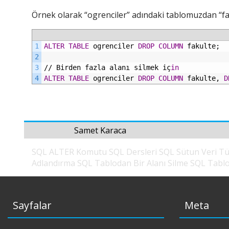
Örnek olarak “ogrenciler” adındaki tablomuzdan “faku
1
ALTER
TABLE
ogrenciler
DROP
COLUMN
fakulte;
2
3
//
Birden
fazla
alanı
silmek
iç
in
4
ALTER
TABLE
ogrenciler
DROP
COLUMN
fakulte,
D
Samet Karaca
SQL ALTER Komutu
SQL Dersleri
SQL Sütun Veri T
Adlandırma
SQL Tablodan Bir Alanı Silme
SQL Tablo
Sayfalar
Meta