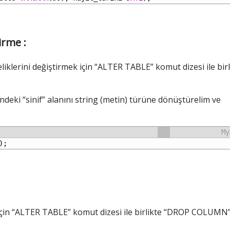
irme :
iklerini değiştirmek için “ALTER TABLE” komut dizesi ile birl
deki “sinif” alanını string (metin) türüne dönüştürelim ve
My
);
 için “ALTER TABLE” komut dizesi ile birlikte “DROP COLUMN