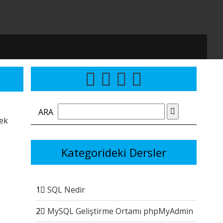
ARA
mek
Kategorideki Dersler
1
SQL Nedir
2
MySQL Geliştirme Ortamı phpMyAdmin