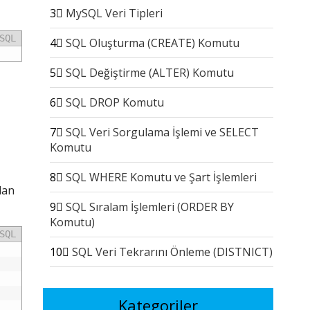
3
MySQL Veri Tipleri
SQL
4
SQL Oluşturma (CREATE) Komutu
5
SQL Değiştirme (ALTER) Komutu
6
SQL DROP Komutu
7
SQL Veri Sorgulama İşlemi ve SELECT
Komutu
8
SQL WHERE Komutu ve Şart İşlemleri
lan
9
SQL Sıralam İşlemleri (ORDER BY
Komutu)
SQL
10
SQL Veri Tekrarını Önleme (DISTNICT)
Kategoriler