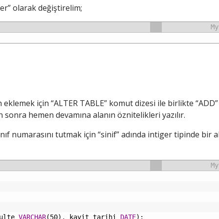
r” olarak değiştirelim;
My
 eklemek için “ALTER TABLE” komut dizesi ile birlikte “ADD”
an sonra hemen devamına alanın öznitelikleri yazılır.
ıf numarasını tutmak için “sinif” adında intiger tipinde bir a
My
ulte
VARCHAR
(50),
kayit_tarihi
DATE
);