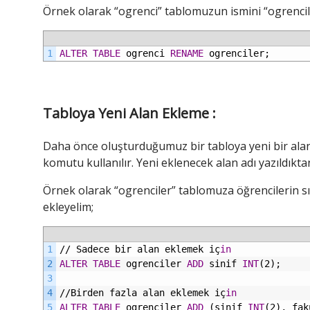
Örnek olarak “ogrenci” tablomuzun ismini “ogrencile
1
ALTER
TABLE
ogrenci
RENAME
ogrenciler;
Tabloya Yeni Alan Ekleme :
Daha önce oluşturduğumuz bir tabloya yeni bir alan
komutu kullanılır. Yeni eklenecek alan adı yazıldıkt
Örnek olarak “ogrenciler” tablomuza öğrencilerin sın
ekleyelim;
1
//
Sadece
bir
alan
eklemek
iç
in
2
ALTER
TABLE
ogrenciler
ADD
sinif
INT
(2);
3
4
//Birden
fazla
alan
eklemek
iç
in
5
ALTER
TABLE
ogrenciler
ADD
(sinif
INT
(2),
fak