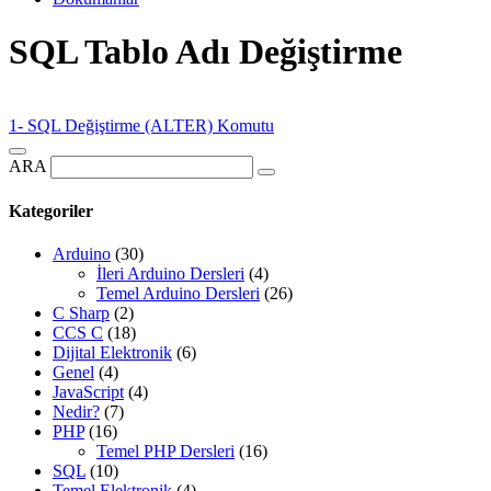
SQL Tablo Adı Değiştirme
1- SQL Değiştirme (ALTER) Komutu
ARA
Kategoriler
Arduino
(30)
İleri Arduino Dersleri
(4)
Temel Arduino Dersleri
(26)
C Sharp
(2)
CCS C
(18)
Dijital Elektronik
(6)
Genel
(4)
JavaScript
(4)
Nedir?
(7)
PHP
(16)
Temel PHP Dersleri
(16)
SQL
(10)
Temel Elektronik
(4)