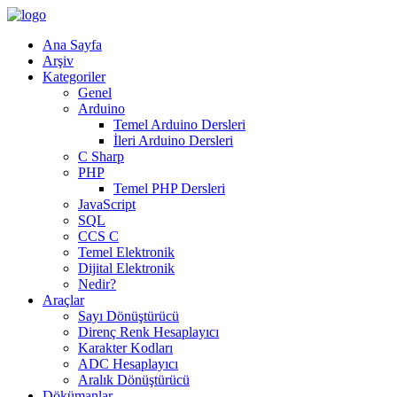
Ana Sayfa
Arşiv
Kategoriler
Genel
Arduino
Temel Arduino Dersleri
İleri Arduino Dersleri
C Sharp
PHP
Temel PHP Dersleri
JavaScript
SQL
CCS C
Temel Elektronik
Dijital Elektronik
Nedir?
Araçlar
Sayı Dönüştürücü
Direnç Renk Hesaplayıcı
Karakter Kodları
ADC Hesaplayıcı
Aralık Dönüştürücü
Dökümanlar