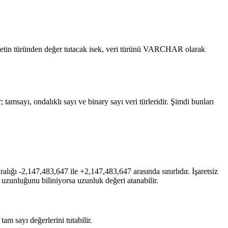
da metin türünden değer tutacak isek, veri türünü VARCHAR olarak
 tamsayı, ondalıklı sayı ve binary sayı veri türleridir. Şimdi bunları
aralığı -2,147,483,647 ile +2,147,483,647 arasında sınırlıdır. İşaretsiz
i uzunluğunu biliniyorsa uzunluk değeri atanabilir.
tam sayı değerlerini tutabilir.