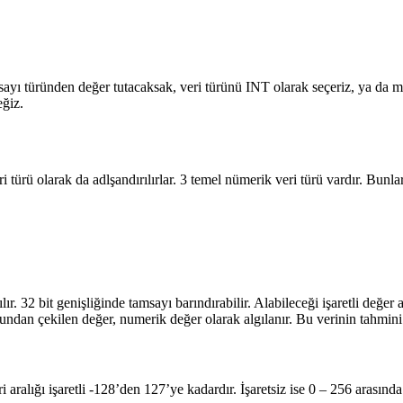
tamsayı türünden değer tutacaksak, veri türünü INT olarak seçeriz, ya 
eğiz.
 türü olarak da adlşandırılırlar. 3 temel nümerik veri türü vardır. Bunlar;
ır. 32 bit genişliğinde tamsayı barındırabilir. Alabileceği işaretli değer 
ütundan çekilen değer, numerik değer olarak algılanır. Bu verinin tahmin
 aralığı işaretli -128’den 127’ye kadardır. İşaretsiz ise 0 – 256 arasında 