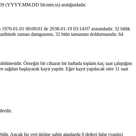
3:59:59 (YYYY.MM.DD hh:mm.ss) aralığındadır.
ğı 1970-01-01 00:00:01 ile 2038-01-19 03:14:07 arasındadır. 32 bitlik
 tarihinde zaman damgasının, 32 bitin tamamını doldurmasıdır. 64
bilmesidir. Örneğin bir cihazın bir haftada toplam kaç saat çalıştığını
n sağdan başlayarak kayıt yapılır. Eğer kayıt yapılacak süre 11 saat
lerdir.
ilir. Ancak bu veri türüne sahip alanlarda 0 değeri false (yanlış)