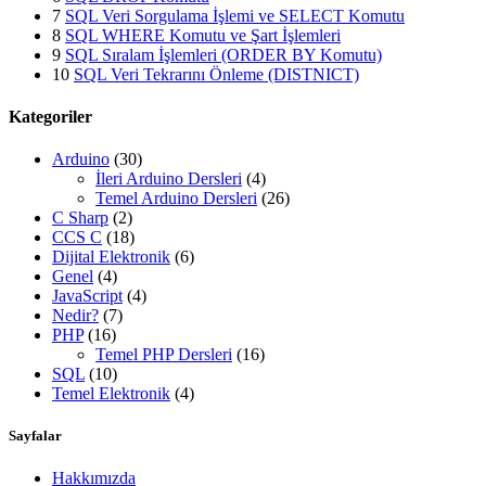
7
SQL Veri Sorgulama İşlemi ve SELECT Komutu
8
SQL WHERE Komutu ve Şart İşlemleri
9
SQL Sıralam İşlemleri (ORDER BY Komutu)
10
SQL Veri Tekrarını Önleme (DISTNICT)
Kategoriler
Arduino
(30)
İleri Arduino Dersleri
(4)
Temel Arduino Dersleri
(26)
C Sharp
(2)
CCS C
(18)
Dijital Elektronik
(6)
Genel
(4)
JavaScript
(4)
Nedir?
(7)
PHP
(16)
Temel PHP Dersleri
(16)
SQL
(10)
Temel Elektronik
(4)
Sayfalar
Hakkımızda