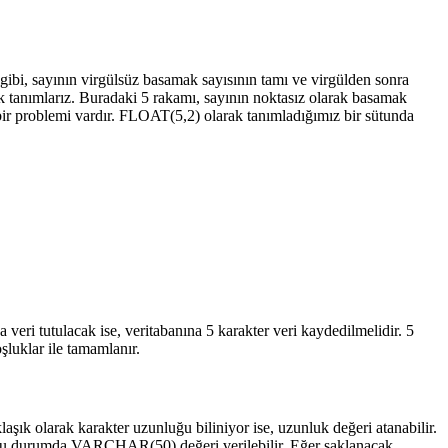
 gibi, sayının virgülsüz basamak sayısının tamı ve virgülden sonra
ak tanımlarız. Buradaki 5 rakamı, sayının noktasız olarak basamak
 bir problemi vardır. FLOAT(5,2) olarak tanımladığımız bir sütunda
veri tutulacak ise, veritabanına 5 karakter veri kaydedilmelidir. 5
şluklar ile tamamlanır.
şık olarak karakter uzunluğu biliniyor ise, uzunluk değeri atanabilir.
r. Bu durumda VARCHAR(50) değeri verilebilir. Eğer saklanacak