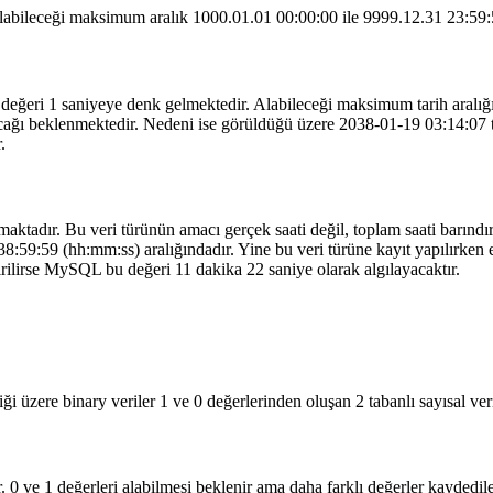
ır. Alabileceği maksimum aralık 1000.01.01 00:00:00 ile 9999.12.31 2
it değeri 1 saniyeye denk gelmektedir. Alabileceği maksimum tarih aralı
racağı beklenmektedir. Nedeni ise görüldüğü üzere 2038-01-19 03:14:07
.
aktadır. Bu veri türünün amacı gerçek saati değil, toplam saati barındıra
:59:59 (hh:mm:ss) aralığındadır. Yine bu veri türüne kayıt yapılırken e
girilirse MySQL bu değeri 11 dakika 22 saniye olarak algılayacaktır.
ği üzere binary veriler 1 ve 0 değerlerinden oluşan 2 tabanlı sayısal veri
. 0 ve 1 değerleri alabilmesi beklenir ama daha farklı değerler kaydedileb