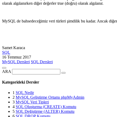
olarak algılanırken diğer değerler true (doğru) olarak algılanır.
MySQL de bahsedeceğimiz veri türleri şimdilik bu kadar. Ancak diğer d
Samet Karaca
SQL
16 Temmuz 2017
MySQL Dersleri
SQL Dersleri
ARA
Kategorideki Dersler
1
SQL Nedir
2
MySQL Geliştirme Ortamı phpMyAdmin
3
MySQL Veri Tipleri
4
SQL Oluşturma (CREATE) Komutu
5
SQL Değiştirme (ALTER) Komutu
6
SQL DROP Komutu