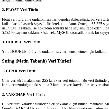
değerini temsil etmektedir.
2. FLOAT Veri Türü:
Float veri türü yine ondalıklı sayıları depolayabileceğimiz bir veri t
kullanılacak basamk sayısı belirtilerek tanımlanır. Örneğin 65.325 sa
uzunluğu, 3 rakamı ise noktadan sonraki hane sayısını ifade eder. Flo
525.199 sayısını saklamak istersek, MySQL otomatik olarak bu sayıyı 
3. DOUBLE Veri Türü:
Yine DOUBLE türü yine ondalıklı sayıları temsil etmek için kullanılır. 
String (Metin Tabanlı) Veri Türleri:
1. CHAR Veri Türü:
Char veri türü maksimum 255 karakter veri tutabilir. Bu veri türünde g
karakter uzunluğundaki sütuna 3 karakter veri kaydedilir ise, veritaban
2. VARCHAR Veri Türü:
Bu veri türü karakter türünden veri saklamak için kullanılmaktadır. Ma
Örneğin VARCHAR veri türüne sahip bir sütun altında mail adresi sak