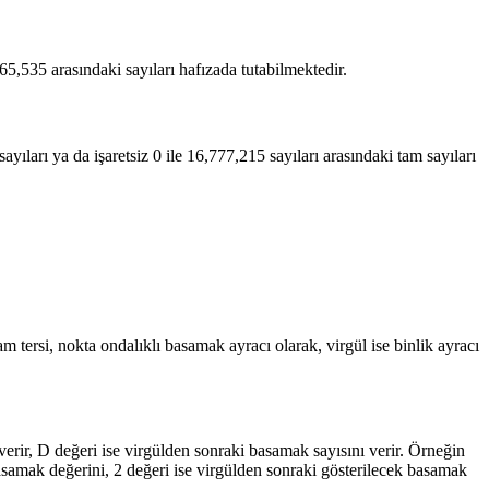
le 65,535 arasındaki sayıları hafızada tutabilmektedir.
yıları ya da işaretsiz 0 ile 16,777,215 sayıları arasındaki tam sayıları
m tersi, nokta ondalıklı basamak ayracı olarak, virgül ise binlik ayracı
erir, D değeri ise virgülden sonraki basamak sayısını verir. Örneğin
amak değerini, 2 değeri ise virgülden sonraki gösterilecek basamak