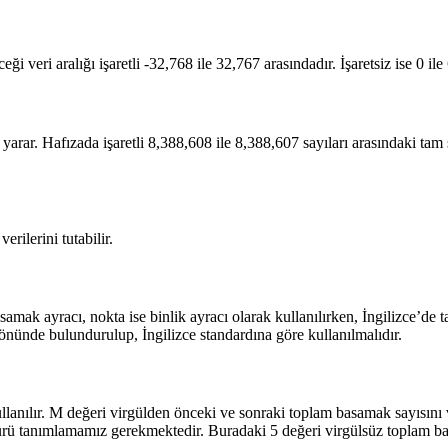
ceği veri aralığı işaretli -32,768 ile 32,767 arasındadır. İşaretsiz ise 0 i
arar. Hafızada işaretli 8,388,608 ile 8,388,607 sayıları arasındaki tam sa
rilerini tutabilir.
mak ayracı, nokta ise binlik ayracı olarak kullanılırken, İngilizce’de ta
önünde bulundurulup, İngilizce standardına göre kullanılmalıdır.
llanılır. M değeri virgülden önceki ve sonraki toplam basamak sayısını v
rü tanımlamamız gerekmektedir. Buradaki 5 değeri virgülsüz toplam bas