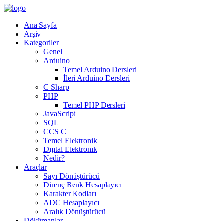
Ana Sayfa
Arşiv
Kategoriler
Genel
Arduino
Temel Arduino Dersleri
İleri Arduino Dersleri
C Sharp
PHP
Temel PHP Dersleri
JavaScript
SQL
CCS C
Temel Elektronik
Dijital Elektronik
Nedir?
Araçlar
Sayı Dönüştürücü
Direnç Renk Hesaplayıcı
Karakter Kodları
ADC Hesaplayıcı
Aralık Dönüştürücü
Dökümanlar