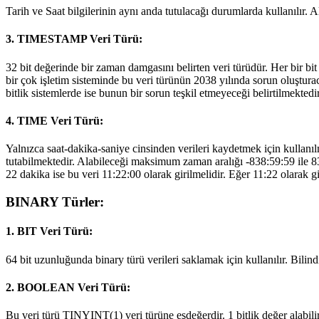
Tarih ve Saat bilgilerinin aynı anda tutulacağı durumlarda kullanıl
3. TIMESTAMP Veri Türü:
32 bit değerinde bir zaman damgasını belirten veri türüdür. Her bir b
bir çok işletim sisteminde bu veri türünün 2038 yılında sorun oluştu
bitlik sistemlerde ise bunun bir sorun teşkil etmeyeceği belirtilmektedir
4. TIME Veri Türü:
Yalnızca saat-dakika-saniye cinsinden verileri kaydetmek için kullanılm
tutabilmektedir. Alabileceği maksimum zaman aralığı -838:59:59 ile 838
22 dakika ise bu veri 11:22:00 olarak girilmelidir. Eğer 11:22 olarak 
BINARY Türler:
1. BIT Veri Türü:
64 bit uzunluğunda binary türü verileri saklamak için kullanılır. Bilindi
2. BOOLEAN Veri Türü:
Bu veri türü TINYINT(1) veri türüne eşdeğerdir. 1 bitlik değer alabilir