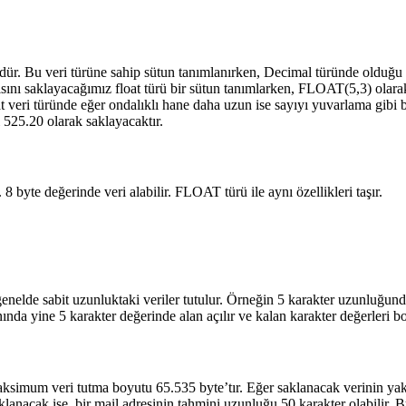
ürüdür. Bu veri türüne sahip sütun tanımlanırken, Decimal türünde olduğu
yısını saklayacağımız float türü bir sütun tanımlarken, FLOAT(5,3) olar
at veri türünde eğer ondalıklı hane daha uzun ise sayıyı yuvarlama gibi
525.20 olarak saklayacaktır.
8 byte değerinde veri alabilir. FLOAT türü ile aynı özellikleri taşır.
enelde sabit uzunluktaki veriler tutulur. Örneğin 5 karakter uzunluğunda 
ında yine 5 karakter değerinde alan açılır ve kalan karakter değerleri bo
ksimum veri tutma boyutu 65.535 byte’tır. Eğer saklanacak verinin yakla
lanacak ise, bir mail adresinin tahmini uzunluğu 50 karakter olabili