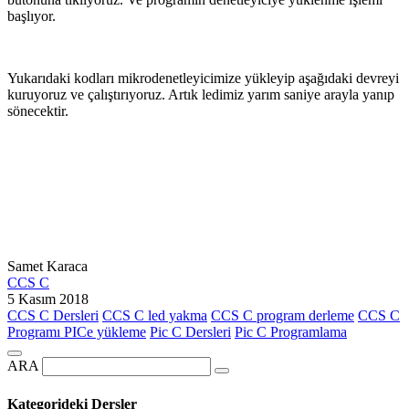
başlıyor.
Yukarıdaki kodları mikrodenetleyicimize yükleyip aşağıdaki devreyi
kuruyoruz ve çalıştırıyoruz. Artık ledimiz yarım saniye arayla yanıp
sönecektir.
Samet Karaca
CCS C
5 Kasım 2018
CCS C Dersleri
CCS C led yakma
CCS C program derleme
CCS C
Programı PICe yükleme
Pic C Dersleri
Pic C Programlama
ARA
Kategorideki Dersler