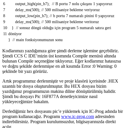
6
output_high
(
pin_b7
)
;
// B portu 7 nolu çıkışını 1 yapıyoruz
7
delay_ms
(
500
)
;
// 500 milisaniye bekleme veriyoruz
8
output_low
(
pin_b7
)
;
// b portu 7 numaralı pinini 0 yapıyoruz
9
delay_ms
(
500
)
;
// 500 milisaniye bekleme veritoruz
10
}
// sonsuz döngü olduğu için program 5 numaralı satıra geri
11
dönüyor
}
// main fonksiyonumuzun sonu
Kodlarımızı yazdığımıza göre şimdi derleme işlemine geçebiliriz.
Şimdi CCS C IDE’mizin üst kısmında Compile menüsü altında
bulunan Compile seçeneğine tıklıyoruz. Eğer kodlarımız hatasızsa
ve doğru şekilde derlenmişse en alt kısımda Error :0 Warning: 0
şeklinde bir yazı görürüz.
Artık programımız derlenmiştir ve proje klasörü içerisinde .HEX
uzantılı bir dosya oluşturulmuştur. Bu HEX dosyası bizim
yazdığımız programımızın makina diline dönüştürülmüş halidir.
Şimdi bu dosyayı Pic 16F877A denetleyicimize nasıl
yükleyeceğimize bakalım.
Derlediğimiz hex dosyasını pic’e yüklemek için IC-Prog adında bir
program kullanacağız. Programı
www.ic-prog.com
adresinden
indirebilirsiniz. Program kurulumsuzdur, bilgisayarınızda direkt
açılır.