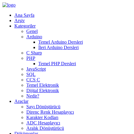
Ana Sayfa
Arşiv
Kategoriler
Genel
Arduino
Temel Arduino Dersleri
İleri Arduino Dersleri
C Sharp
PHP
Temel PHP Dersleri
JavaScript
SQL
CCS C
Temel Elektronik
Dijital Elektronik
Nedir?
Araçlar
Sayı Dönüştürücü
Direnç Renk Hesaplayıcı
Karakter Kodları
ADC Hesaplayıcı
Aralık Dönüştürücü
Dökümanlar