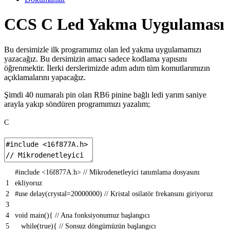
CCS C Led Yakma Uygulaması
Bu dersimizle ilk programımız olan led yakma uygulamamızı
yazacağız. Bu dersimizin amacı sadece kodlama yapısını
öğrenmektir. İlerki derslerimizde adım adım tüm komutlarımızın
açıklamalarını yapacağız.
Şimdi 40 numaralı pin olan RB6 pinine bağlı ledi yarım saniye
arayla yakıp söndüren programımızı yazalım;
C
#include <16f877A.h> // Mikrodenetleyici tanımlama dosyasını
1
ekliyoruz
2
#use delay(crystal=20000000) // Kristal osilatör frekansını giriyoruz
3
4
void
main
(
)
{
// Ana fonksiyonumuz başlangıcı
5
while
(
true
)
{
// Sonsuz döngümüzün başlangıcı