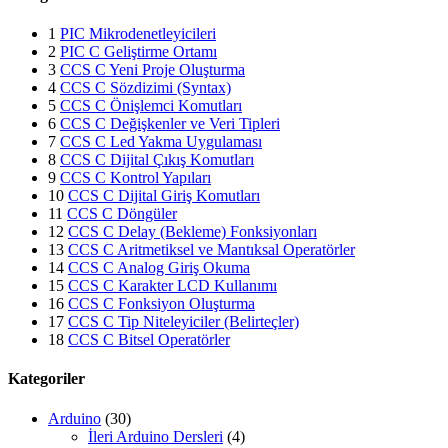
1
PIC Mikrodenetleyicileri
2
PIC C Geliştirme Ortamı
3
CCS C Yeni Proje Oluşturma
4
CCS C Sözdizimi (Syntax)
5
CCS C Önişlemci Komutları
6
CCS C Değişkenler ve Veri Tipleri
7
CCS C Led Yakma Uygulaması
8
CCS C Dijital Çıkış Komutları
9
CCS C Kontrol Yapıları
10
CCS C Dijital Giriş Komutları
11
CCS C Döngüler
12
CCS C Delay (Bekleme) Fonksiyonları
13
CCS C Aritmetiksel ve Mantıksal Operatörler
14
CCS C Analog Giriş Okuma
15
CCS C Karakter LCD Kullanımı
16
CCS C Fonksiyon Oluşturma
17
CCS C Tip Niteleyiciler (Belirteçler)
18
CCS C Bitsel Operatörler
Kategoriler
Arduino
(30)
İleri Arduino Dersleri
(4)