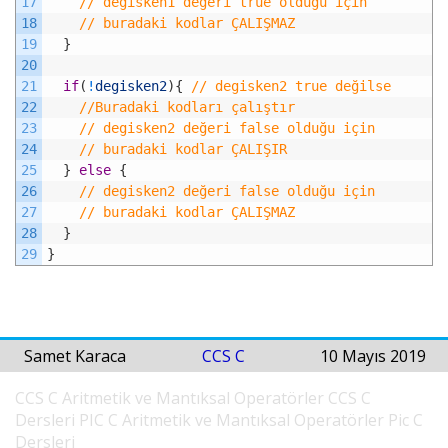
17
// degisken1 değeri true olduğu için 
18
// buradaki kodlar ÇALIŞMAZ
19
}
20
21
if
(
!
degisken2
)
{
// degisken2 true değilse
22
//Buradaki kodları çalıştır
23
// degisken2 değeri false olduğu için 
24
// buradaki kodlar ÇALIŞIR
25
}
else
{
26
// degisken2 değeri false olduğu için 
27
// buradaki kodlar ÇALIŞMAZ
28
}
29
}
Samet Karaca
CCS C
10 Mayıs 2019
CCS C Aritmetik ve Mantıksal Operatörler
CCS C
Dersleri
PIC C Aritmetik ve Mantıksal Operatörler
Pic C
Dersleri