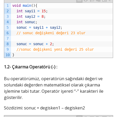
1
void
main
(
)
{
2
int
sayi1
=
15
;
3
int
sayi2
=
8
;
4
int
sonuc
;
5
sonuc
=
sayi1
+
sayi2
;
6
// sonuc değişkeni değeri 23 olur
7
8
sonuc
=
sonuc
+
2
;
9
//sonuc değişkeni yeni değeri 25 olur
10
}
1.2- Çıkarma Operatörü (-) :
Bu operatörümüz, operatörün sağındaki değeri ve
solundaki değerden matematiksel olarak çıkarma
işlemine tabi tutar. Operatör işereti “-” karakteri ile
gösterilir.
Sözdizimi: sonuc = degisken1 – degisken2