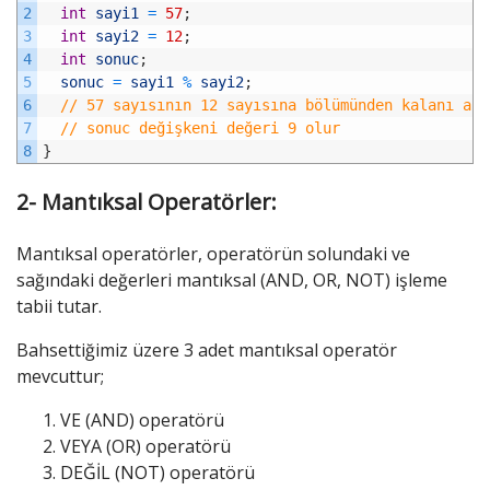
2
int
sayi1
=
57
;
3
int
sayi2
=
12
;
4
int
sonuc
;
5
sonuc
=
sayi1
%
sayi2
;
6
// 57 sayısının 12 sayısına bölümünden kalanı alı
7
// sonuc değişkeni değeri 9 olur
8
}
2- Mantıksal Operatörler:
Mantıksal operatörler, operatörün solundaki ve
sağındaki değerleri mantıksal (AND, OR, NOT) işleme
tabii tutar.
Bahsettiğimiz üzere 3 adet mantıksal operatör
mevcuttur;
VE (AND) operatörü
VEYA (OR) operatörü
DEĞİL (NOT) operatörü