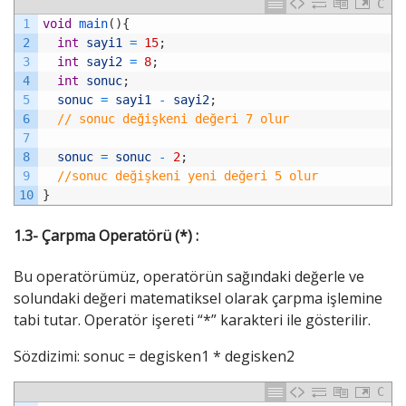
C
1
void
main
(
)
{
2
int
sayi1
=
15
;
3
int
sayi2
=
8
;
4
int
sonuc
;
5
sonuc
=
sayi1
-
sayi2
;
6
// sonuc değişkeni değeri 7 olur
7
8
sonuc
=
sonuc
-
2
;
9
//sonuc değişkeni yeni değeri 5 olur
10
}
1.3- Çarpma Operatörü (*) :
Bu operatörümüz, operatörün sağındaki değerle ve
solundaki değeri matematiksel olarak çarpma işlemine
tabi tutar. Operatör işereti “*” karakteri ile gösterilir.
Sözdizimi: sonuc = degisken1 * degisken2
C