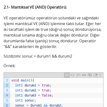
2.1- Mantıksal VE (AND) Operatörü:
VE operatörümüz operatörün solundaki ve sağındaki
işlemi mantıksal VE (AND) işlemine tabii tutar. Eğer her
iki taraftaki işlem de true (doğru) sonuç döndürüyorsa,
mantıksal sınama doğru olarak değer döndürür. Diğer
durumlarda false (yanlış) sonuç döndürür. Operatör
“&&” karakterleri ile gösterilir.
Sözdizimi: sonuc = durum1 && durum2
Örnek:
C
1
void
main
(
)
{
2
int1 
durum1
=
true
;
3
int1 
durum2
=
true
;
4
int1 
durum3
=
false
;
5
int1 
sonuc
;
6
sonuc
=
durum1
&&
durum2
;