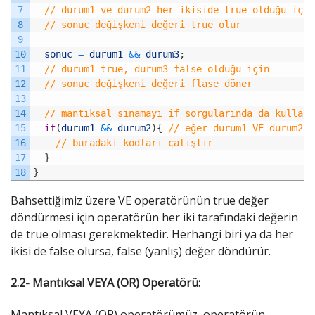
7
// durum1 ve durum2 her ikiside true olduğu için
8
// sonuc değişkeni değeri true olur
9
10
sonuc
=
durum1
&&
durum3
;
11
// durum1 true, durum3 false olduğu için 
12
// sonuc değişkeni değeri flase döner
13
14
// mantıksal sınamayı if sorgularında da kullana
15
if
(
durum1
&&
durum2
)
{
// eğer durum1 VE durum2 t
16
// buradaki kodları çalıştır
17
}
18
}
Bahsettiğimiz üzere VE operatörünün true değer
döndürmesi için operatörün her iki tarafındaki değerin
de true olması gerekmektedir. Herhangi biri ya da her
ikisi de false olursa, false (yanlış) değer döndürür.
2.2- Mantıksal VEYA (OR) Operatörü:
Mantıksal VEYA (OR) operatörümüz, operatörün