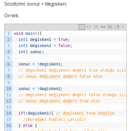
Sözdizimi: sonuc = !degisken;
Örnek:
C
1
void
main
(
)
{
2
int1 
degisken1
=
true
;
3
int1 
degisken2
=
false
;
4
int1 
sonuc
;
5
6
sonuc
=
!
degisken1
;
7
// degisken1 değişkeni değeri true olduğu için
8
// sonuc değişkeni değeri false olur
9
10
sonuc
=
!
degisken2
;
11
// degisken2 değişkeni değeri false olduğu için
12
// sonuc değişkeni değeri true olur
13
14
if
(
!
degisken1
)
{
// degisken1 true değilse
15
//Buradaki kodları çalıştır
16
}
else
{