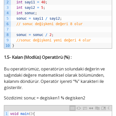
2
int
sayi1
=
40
;
3
int
sayi2
=
5
;
4
int
sonuc
;
5
sonuc
=
sayi1
/
sayi2
;
6
// sonuc değişkeni değeri 8 olur
7
8
sonuc
=
sonuc
/
2
;
9
//sonuc değişkeni yeni değeri 4 olur
10
}
1.5- Kalan (Modlüs) Operatörü (%) :
Bu operatörümüz, operatörün solundaki değerin ve
sağındaki değere matematiksel olarak bölümünden,
kalanını döndürür. Operatör işereti “%” karakteri ile
gösterilir.
Sözdizimi: sonuc = degisken1 % degisken2
C
1
void
main
(
)
{