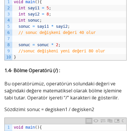
1
void
main
(
)
{
2
int
sayi1
=
5
;
3
int
sayi2
=
8
;
4
int
sonuc
;
5
sonuc
=
sayi1
*
sayi2
;
6
// sonuc değişkeni değeri 40 olur
7
8
sonuc
=
sonuc
*
2
;
9
//sonuc değişkeni yeni değeri 80 olur
10
}
1.4- Bölme Operatörü (/) :
Bu operatörümüz, operatörün solundaki değeri ve
sağındaki değere matematiksel olarak bölme işlemine
tabi tutar. Operatör işereti “/” karakteri ile gösterilir.
Sözdizimi: sonuc = degisken1 / degisken2
C
1
void
main
(
)
{