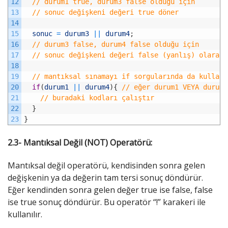
12
// durum1 true, durum3 false olduğu için 
13
// sonuc değişkeni değeri true döner
14
15
sonuc
=
durum3
||
durum4
;
16
// durum3 false, durum4 false olduğu için 
17
// sonuc değişkeni değeri false (yanlış) olarak 
18
19
// mantıksal sınamayı if sorgularında da kullana
20
if
(
durum1
||
durum4
)
{
// eğer durum1 VEYA durum4
21
// buradaki kodları çalıştır
22
}
23
}
2.3- Mantıksal Değil (NOT) Operatörü:
Mantıksal değil operatörü, kendisinden sonra gelen
değişkenin ya da değerin tam tersi sonuç döndürür.
Eğer kendinden sonra gelen değer true ise false, false
ise true sonuç döndürür. Bu operatör “!” karakeri ile
kullanılır.