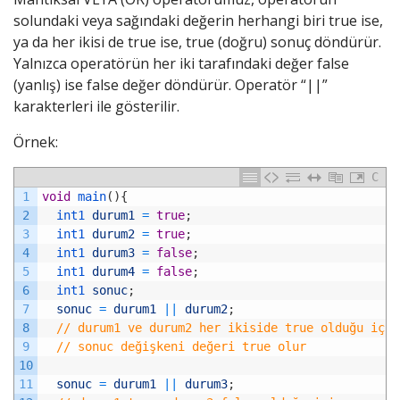
solundaki veya sağındaki değerin herhangi biri true ise,
ya da her ikisi de true ise, true (doğru) sonuç döndürür.
Yalnızca operatörün her iki tarafındaki değer false
(yanlış) ise false değer döndürür. Operatör “||”
karakterleri ile gösterilir.
Örnek:
C
1
void
main
(
)
{
2
int1 
durum1
=
true
;
3
int1 
durum2
=
true
;
4
int1 
durum3
=
false
;
5
int1 
durum4
=
false
;
6
int1 
sonuc
;
7
sonuc
=
durum1
||
durum2
;
8
// durum1 ve durum2 her ikiside true olduğu için
9
// sonuc değişkeni değeri true olur
10
11
sonuc
=
durum1
||
durum3
;