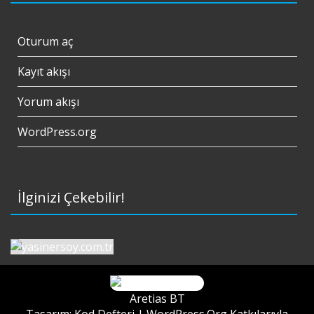
Oturum aç
Kayıt akışı
Yorum akışı
WordPress.org
İlginizi Çekebilir!
Aretias BT
Tasarım: Kod Defteri |
WordPress.Org
Katkılarıyla