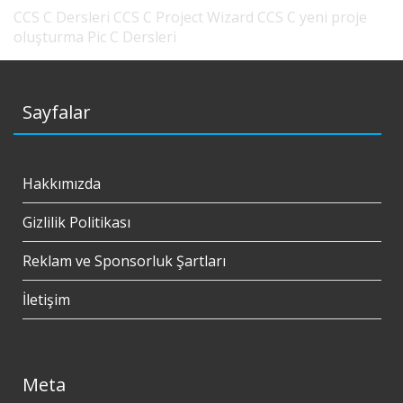
CCS C Dersleri
CCS C Project Wizard
CCS C yeni proje
oluşturma
Pic C Dersleri
Sayfalar
Hakkımızda
Gizlilik Politikası
Reklam ve Sponsorluk Şartları
İletişim
Meta