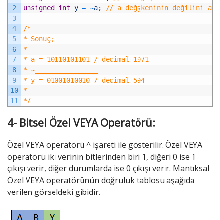
2
unsigned
int
y
=
~
a
;
// a değşkeninin değilini alı
3
4
/* 
5
* Sonuç; 
6
* 
7
* a = 10110101101 / decimal 1071
8
* ~________________ 
9
* y = 01001010010 / decimal 594
10
*
11
*/
4- Bitsel Özel VEYA Operatörü:
Özel VEYA operatörü ^ işareti ile gösterilir. Özel VEYA
operatörü iki verinin bitlerinden biri 1, diğeri 0 ise 1
çıkışı verir, diğer durumlarda ise 0 çıkışı verir. Mantıksal
Özel VEYA operatörünün doğruluk tablosu aşağıda
verilen görseldeki gibidir.