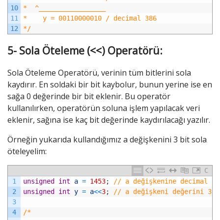
10
*  ^_________________
11
*    y = 00110000010 / decimal 386
12
*/
5- Sola Öteleme (<<) Operatörü:
Sola Öteleme Operatörü, verinin tüm bitlerini sola
kaydırır. En soldaki bir bit kaybolur, bunun yerine ise en
sağa 0 değerinde bir bit eklenir. Bu operatör
kullanılırken, operatörün soluna işlem yapılacak veri
eklenir, sağına ise kaç bit değerinde kaydırılacağı yazılır.
Örneğin yukarıda kullandığımız a değişkenini 3 bit sola
öteleyelim:
C
1
unsigned
int
a
=
1453
;
// a değişkenine decimal 14
2
unsigned
int
y
=
a
<<
3
;
// a değişkeni değerini 3 b
3
4
/*