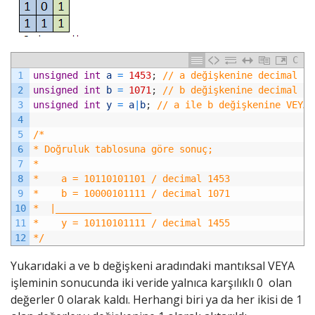
C
1
unsigned
int
a
=
1453
;
// a değişkenine decimal 14
2
unsigned
int
b
=
1071
;
// b değişkenine decimal 10
3
unsigned
int
y
=
a
|
b
;
// a ile b değişkenine VEYA 
4
5
/*
6
* Doğruluk tablosuna göre sonuç;
7
*
8
*    a = 10110101101 / decimal 1453
9
*    b = 10000101111 / decimal 1071
10
*  |_________________
11
*    y = 10110101111 / decimal 1455
12
*/
Yukarıdaki a ve b değişkeni aradındaki mantıksal VEYA
işleminin sonucunda iki veride yalnıca karşılıklı 0 olan
değerler 0 olarak kaldı. Herhangi biri ya da her ikisi de 1