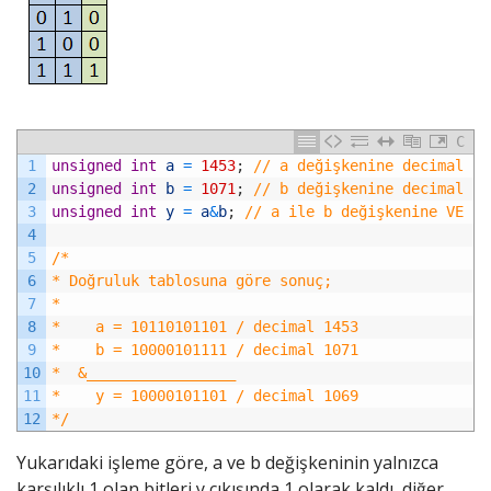
C
1
unsigned
int
a
=
1453
;
// a değişkenine decimal 14
2
unsigned
int
b
=
1071
;
// b değişkenine decimal 10
3
unsigned
int
y
=
a
&
b
;
// a ile b değişkenine VE iş
4
5
/*
6
* Doğruluk tablosuna göre sonuç;
7
*
8
*    a = 10110101101 / decimal 1453
9
*    b = 10000101111 / decimal 1071
10
*  &_________________
11
*    y = 10000101101 / decimal 1069
12
*/
Yukarıdaki işleme göre, a ve b değişkeninin yalnızca
karşılıklı 1 olan bitleri y çıkışında 1 olarak kaldı, diğer