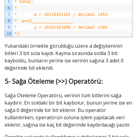
5
* Sonuç:
6
*
7
*       a = 10110101101 / decimal 1453
8
*  a<<3_________________
9
*       y = 10101101000 / decimal 1384
10
*/
Yukarıdaki örnekte görüldüğü üzere a değişkeninin
bitleri 3 bit sola kaydı. Kayma sırasında solda 3 bit
kayboldu, bunların yerine ise verinin sağına 3 adet 0
değerinde bit eklendi.
5- Sağa Öteleme (>>) Operatörü:
Sağa Öteleme Operatörü, verinin tüm bitlerini sağa
kaydırır. En soldaki bir bit kaybolur, bunun yerine ise en
sağa 0 değerinde bir bit eklenir. Bu operatör
kullanılırken, operatörün soluna işlem yapılacak veri
eklenir, sağına ise kaç bit değerinde kaydırılacağı yazılır.
Örneğin yukarıda kullandığımız a değişkenini 3 bit sola