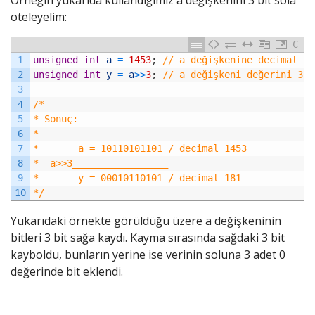
öteleyelim:
C
1
unsigned
int
a
=
1453
;
// a değişkenine decimal 14
2
unsigned
int
y
=
a
>>
3
;
// a değişkeni değerini 3 b
3
4
/*
5
* Sonuç:
6
*
7
*       a = 10110101101 / decimal 1453
8
*  a>>3_________________
9
*       y = 00010110101 / decimal 181
10
*/
Yukarıdaki örnekte görüldüğü üzere a değişkeninin
bitleri 3 bit sağa kaydı. Kayma sırasında sağdaki 3 bit
kayboldu, bunların yerine ise verinin soluna 3 adet 0
değerinde bit eklendi.