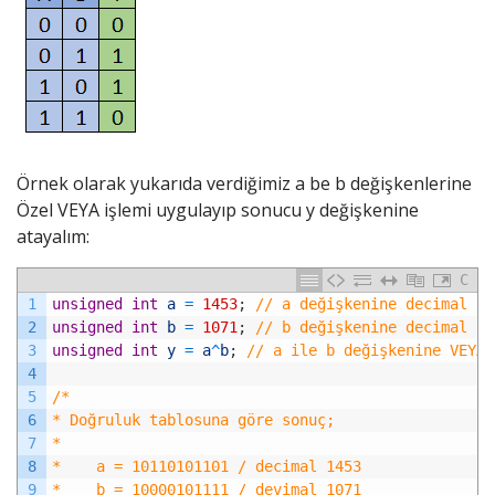
Örnek olarak yukarıda verdiğimiz a be b değişkenlerine
Özel VEYA işlemi uygulayıp sonucu y değişkenine
atayalım:
C
1
unsigned
int
a
=
1453
;
// a değişkenine decimal 14
2
unsigned
int
b
=
1071
;
// b değişkenine decimal 10
3
unsigned
int
y
=
a
^
b
;
// a ile b değişkenine VEYA 
4
5
/*
6
* Doğruluk tablosuna göre sonuç;
7
*
8
*    a = 10110101101 / decimal 1453
9
*    b = 10000101111 / devimal 1071