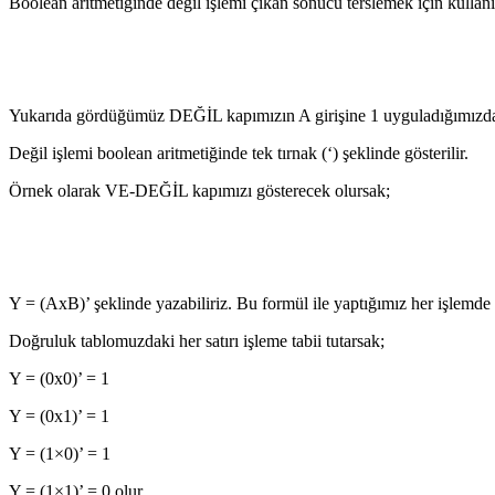
Boolean aritmetiğinde değil işlemi çıkan sonucu terslemek için kullanı
Yukarıda gördüğümüz DEĞİL kapımızın A girişine 1 uyguladığımızda Y
Değil işlemi boolean aritmetiğinde tek tırnak (‘) şeklinde gösterilir.
Örnek olarak VE-DEĞİL kapımızı gösterecek olursak;
Y = (AxB)’ şeklinde yazabiliriz. Bu formül ile yaptığımız her işlemde el
Doğruluk tablomuzdaki her satırı işleme tabii tutarsak;
Y = (0x0)’ = 1
Y = (0x1)’ = 1
Y = (1×0)’ = 1
Y = (1×1)’ = 0 olur.