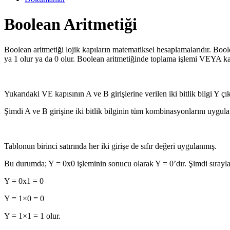
Boolean Aritmetiği
Boolean aritmetiği lojik kapıların matematiksel hesaplamalarıdır. Boo
ya 1 olur ya da 0 olur. Boolean aritmetiğinde toplama işlemi VEYA kap
Yukarıdaki VE kapısının A ve B girişlerine verilen iki bitlik bilgi Y
Şimdi A ve B girişine iki bitlik bilginin tüm kombinasyonlarını uygula
Tablonun birinci satırında her iki girişe de sıfır değeri uygulanmış.
Bu durumda; Y = 0x0 işleminin sonucu olarak Y = 0’dır. Şimdi sırayla d
Y = 0x1 = 0
Y = 1×0 = 0
Y = 1×1 = 1 olur.