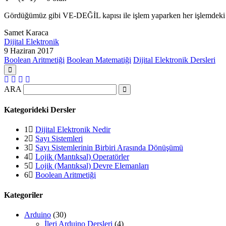
Gördüğümüz gibi VE-DEĞİL kapısı ile işlem yaparken her işlemdeki s
Samet Karaca
Dijital Elektronik
9 Haziran 2017
Boolean Aritmetiği
Boolean Matematiği
Dijital Elektronik Dersleri
ARA
Kategorideki Dersler
1
Dijital Elektronik Nedir
2
Sayı Sistemleri
3
Sayı Sistemlerinin Birbiri Arasında Dönüşümü
4
Lojik (Mantıksal) Operatörler
5
Lojik (Mantıksal) Devre Elemanları
6
Boolean Aritmetiği
Kategoriler
Arduino
(30)
İleri Arduino Dersleri
(4)