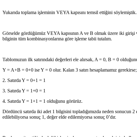
Yukarıda toplama işleminin VEYA kapısını temsil ettiğini söylemiştik.
Görselde gördüğümüz VEYA kapısının A ve B olmak üzere iki girişi ve Y
bilginin tüm kombinasyonlarına göre işleme tabii tutalım.
Tablomuzun ilk satırındaki değerleri ele alırsak, A = 0, B = 0 olduğu
Y = A+B = 0+0 ise Y = 0 olur. Kalan 3 satırı hesaplamamız gerekirse;
2. Satırda Y = 0+1 = 1
3. Satırda Y = 1+0 = 1
4. Satırda Y = 1+1 = 1 olduğunu görürüz.
Dördüncü satırda iki adet 1 bilgisini topladığımızda neden sonucun 2 
edilebiliyorsa sonuç 1, değer elde edilemiyorsa sonuç 0’dır.