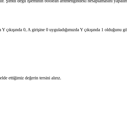
lır. Şimdi değil işleminin boolean aritmetiğindeki hesaplamasını yapalı
 çıkışında 0, A girişine 0 uyguladığımızda Y çıkışında 1 olduğunu g
de ettiğimiz değerin tersini alırız.