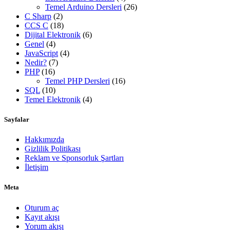
Temel Arduino Dersleri
(26)
C Sharp
(2)
CCS C
(18)
Dijital Elektronik
(6)
Genel
(4)
JavaScript
(4)
Nedir?
(7)
PHP
(16)
Temel PHP Dersleri
(16)
SQL
(10)
Temel Elektronik
(4)
Sayfalar
Hakkımızda
Gizlilik Politikası
Reklam ve Sponsorluk Şartları
İletişim
Meta
Oturum aç
Kayıt akışı
Yorum akışı