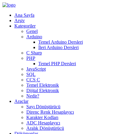
Ana Sayfa
Arşiv
Kategoriler
Genel
Arduino
Temel Arduino Dersleri
İleri Arduino Dersleri
C Sharp
PHP
Temel PHP Dersleri
JavaScript
SQL
CCS C
Temel Elektronik
Dijital Elektronik
Nedir?
Araçlar
Sayı Dönüştürücü
Direnç Renk Hesaplayıcı
Karakter Kodları
ADC Hesaplayıcı
Aralık Dönüştürücü
Dökümanlar