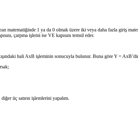
lean matematiğinde 1 ya da 0 olmak üzere iki veya daha fazla giriş mat
ısını, çarpma işlemi ise VE kapısını temsil eder.
 çıkışındaki hali AxB işleminin sonucuyla bulunur. Buna göre Y = AxB’dir
rsak;
iğer üç satırın işlemlerini yapalım.