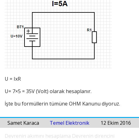
U = IxR
U= 7×5 = 35V (Volt) olarak hesaplanır.
İşte bu formüllerin tümüne OHM Kanunu diyoruz.
Samet Karaca
Temel Elektronik
12 Ekim 2016
Devrenin akımını hesaplama
Devrenin direncini