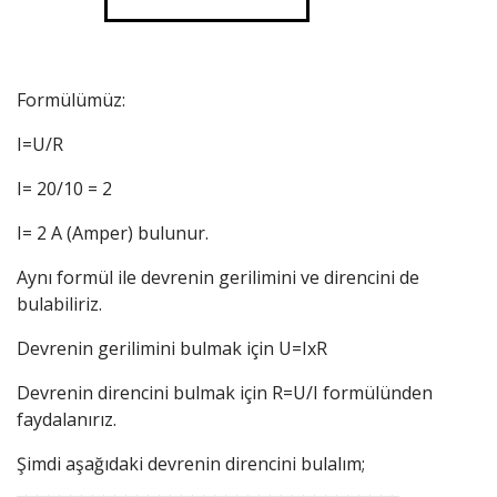
Formülümüz:
I=U/R
I= 20/10 = 2
I= 2 A (Amper) bulunur.
Aynı formül ile devrenin gerilimini ve direncini de
bulabiliriz.
Devrenin gerilimini bulmak için U=IxR
Devrenin direncini bulmak için R=U/I formülünden
faydalanırız.
Şimdi aşağıdaki devrenin direncini bulalım;