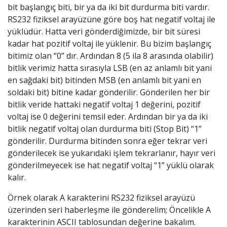
bit başlangıç biti, bir ya da iki bit durdurma biti vardır.
RS232 fiziksel arayüzüne göre boş hat negatif voltaj ile
yüklüdür. Hatta veri gönderdiğimizde, bir bit süresi
kadar hat pozitif voltaj ile yüklenir. Bu bizim başlangıç
bitimiz olan “0” dır. Ardından 8 (5 ila 8 arasında olabilir)
bitlik verimiz hatta sırasıyla LSB (en az anlamlı bit yani
en sağdaki bit) bitinden MSB (en anlamlı bit yani en
soldaki bit) bitine kadar gönderilir. Gönderilen her bir
bitlik veride hattaki negatif voltaj 1 değerini, pozitif
voltaj ise 0 değerini temsil eder. Ardından bir ya da iki
bitlik negatif voltaj olan durdurma biti (Stop Bit) “1”
gönderilir. Durdurma bitinden sonra eğer tekrar veri
gönderilecek ise yukarıdaki işlem tekrarlanır, hayır veri
gönderilmeyecek ise hat negatif voltaj “1” yüklü olarak
kalır.
Örnek olarak A karakterini RS232 fiziksel arayüzü
üzerinden seri haberleşme ile gönderelim; Öncelikle A
karakterinin ASCII tablosundan değerine bakalım.