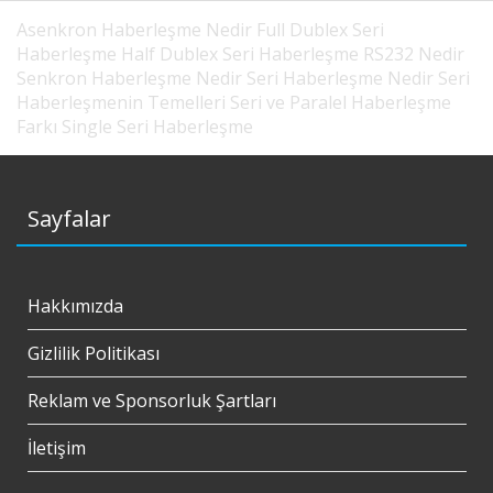
Asenkron Haberleşme Nedir
Full Dublex Seri
Haberleşme
Half Dublex Seri Haberleşme
RS232 Nedir
Senkron Haberleşme Nedir
Seri Haberleşme Nedir
Seri
Haberleşmenin Temelleri
Seri ve Paralel Haberleşme
Farkı
Single Seri Haberleşme
Sayfalar
Hakkımızda
Gizlilik Politikası
Reklam ve Sponsorluk Şartları
İletişim