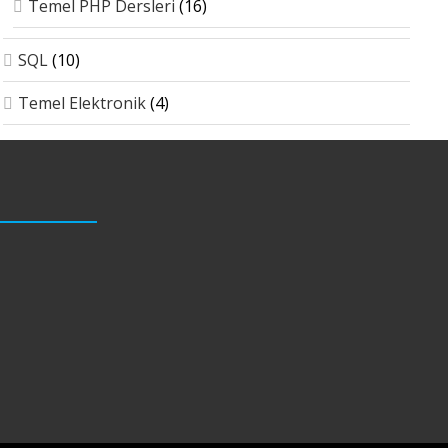
Temel PHP Dersleri
(16)
SQL
(10)
Temel Elektronik
(4)