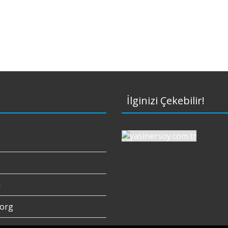
İlginizi Çekebilir!
ı
org