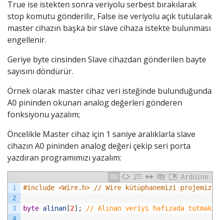
True ise istekten sonra veriyolu serbest bırakılarak
stop komutu gönderilir, False ise veriyolu açık tutularak
master cihazın başka bir slave cihaza istekte bulunması
engellenir.
Geriye byte cinsinden Slave cihazdan gönderilen bayte
sayısını döndürür.
Örnek olarak master cihaz veri isteğinde bulunduğunda
A0 pininden okunan analog değerleri gönderen
fonksiyonu yazalım;
Öncelikle Master cihaz için 1 saniye aralıklarla slave
cihazın A0 pininden analog değeri çekip seri porta
yazdıran programımızı yazalım:
Arduino
1
#include <Wire.h> // Wire kütüphanemizi projemize 
2
3
byte
alinan
[
2
]
;
// Alınan veriyi hafızada tutmak i
4