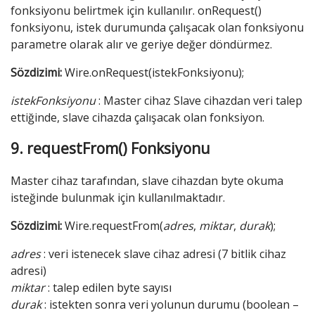
fonksiyonu belirtmek için kullanılır. onRequest()
fonksiyonu, istek durumunda çalışacak olan fonksiyonu
parametre olarak alır ve geriye değer döndürmez.
Sözdizimi:
Wire.onRequest(istekFonksiyonu);
istekFonksiyonu
: Master cihaz Slave cihazdan veri talep
ettiğinde, slave cihazda çalışacak olan fonksiyon.
9. requestFrom() Fonksiyonu
Master cihaz tarafından, slave cihazdan byte okuma
isteğinde bulunmak için kullanılmaktadır.
Sözdizimi:
Wire.requestFrom(
adres
,
miktar
,
durak
);
adres
: veri istenecek slave cihaz adresi (7 bitlik cihaz
adresi)
miktar
: talep edilen byte sayısı
durak
: istekten sonra veri yolunun durumu (boolean –