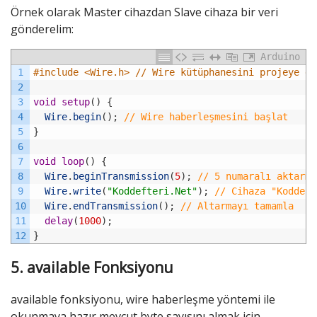
Örnek olarak Master cihazdan Slave cihaza bir veri
gönderelim:
Arduino
1
#include <Wire.h> // Wire kütüphanesini projeye da
2
3
void
setup
(
)
{
4
Wire
.
begin
(
)
;
// Wire haberleşmesini başlat
5
}
6
7
void
loop
(
)
{
8
Wire
.
beginTransmission
(
5
)
;
// 5 numaralı aktarma
9
Wire
.
write
(
"Koddefteri.Net"
)
;
// Cihaza "Koddeft
10
Wire
.
endTransmission
(
)
;
// Altarmayı tamamla
11
delay
(
1000
)
;
12
}
5. available Fonksiyonu
available fonksiyonu, wire haberleşme yöntemi ile
okunmaya hazır mevcut byte sayısını almak için