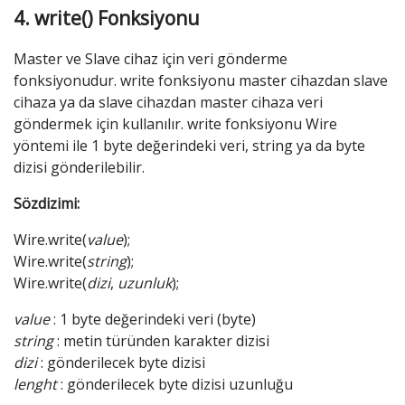
4. write() Fonksiyonu
Master ve Slave cihaz için veri gönderme
fonksiyonudur. write fonksiyonu master cihazdan slave
cihaza ya da slave cihazdan master cihaza veri
göndermek için kullanılır. write fonksiyonu Wire
yöntemi ile 1 byte değerindeki veri, string ya da byte
dizisi gönderilebilir.
Sözdizimi:
Wire.write(
value
);
Wire.write(
string
);
Wire.write(
dizi
,
uzunluk
);
value
: 1 byte değerindeki veri (byte)
string
: metin türünden karakter dizisi
dizi
: gönderilecek byte dizisi
lenght
: gönderilecek byte dizisi uzunluğu