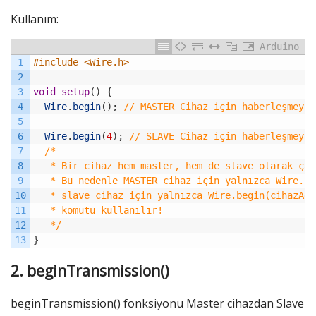
Kullanım:
Arduino
1
#include <Wire.h>
2
3
void
setup
(
)
{
4
Wire
.
begin
(
)
;
// MASTER Cihaz için haberleşmeyi 
5
6
Wire
.
begin
(
4
)
;
// SLAVE Cihaz için haberleşmeyi 
7
/*
8
   * Bir cihaz hem master, hem de slave olarak çal
9
   * Bu nedenle MASTER cihaz için yalnızca Wire.be
10
   * slave cihaz için yalnızca Wire.begin(cihazAdr
11
   * komutu kullanılır!
12
   */
13
}
2. beginTransmission()
beginTransmission() fonksiyonu Master cihazdan Slave