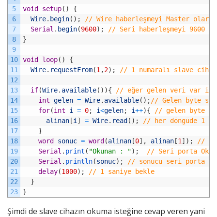
5
void
setup
(
)
{
6
Wire
.
begin
(
)
;
// Wire haberleşmeyi Master olarak
7
Serial
.
begin
(
9600
)
;
// Seri haberleşmeyi 9600 ba
8
}
9
10
void
loop
(
)
{
11
Wire
.
requestFrom
(
1
,
2
)
;
// 1 numaralı slave cihaz
12
13
if
(
Wire
.
available
(
)
)
{
// eğer gelen veri var ise
14
int
gelen
=
Wire
.
available
(
)
;
// Gelen byte say
15
for
(
int
i
=
0
;
i
<
gelen
;
i
++
)
{
// gelen byte sa
16
alinan
[
i
]
=
Wire
.
read
(
)
;
// her döngüde 1 by
17
}
18
word
sonuc
=
word
(
alinan
[
0
]
,
alinan
[
1
]
)
;
// ok
19
Serial
.
print
(
"Okunan : "
)
;
// Seri porta Okun
20
Serial
.
println
(
sonuc
)
;
// sonucu seri porta ya
21
delay
(
1000
)
;
// 1 saniye bekle
22
}
23
}
Şimdi de slave cihazın okuma isteğine cevap veren yani