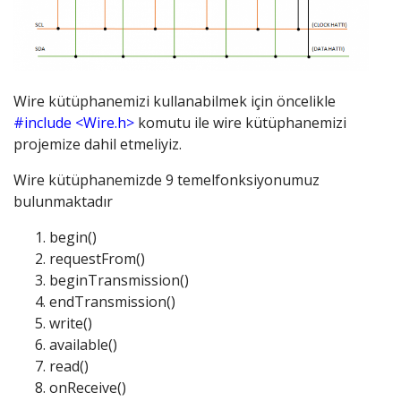
Wire kütüphanemizi kullanabilmek için öncelikle
#include <Wire.h>
komutu ile wire kütüphanemizi
projemize dahil etmeliyiz.
Wire kütüphanemizde 9 temelfonksiyonumuz
bulunmaktadır
begin()
requestFrom()
beginTransmission()
endTransmission()
write()
available()
read()
onReceive()