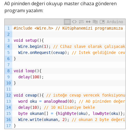
A0 pininden değeri okuyup master cihaza gönderen
programı yazalım:
Arduino
1
#include <Wire.h> // Kütüphanemizi programımıza da
2
3
void
setup
(
)
{
4
Wire
.
begin
(
1
)
;
// Cihaz slave olarak çalışacak v
5
Wire
.
onRequest
(
cevap
)
;
// İstek geldiğinde cevap
6
}
7
8
void
loop
(
)
{
9
delay
(
100
)
;
10
}
11
12
void
cevap
(
)
{
// isteğe cevap verecek fonksiyonumu
13
word
oku
=
analogRead
(
0
)
;
// A0 pininden değeri 
14
delay
(
10
)
;
// 10 milisaniye bekle
15
byte
okunan
[
]
=
{
highByte
(
oku
)
,
lowByte
(
oku
)
}
;
/
16
Wire
.
write
(
okunan
,
2
)
;
// okunan 2 byte değerind
17
}