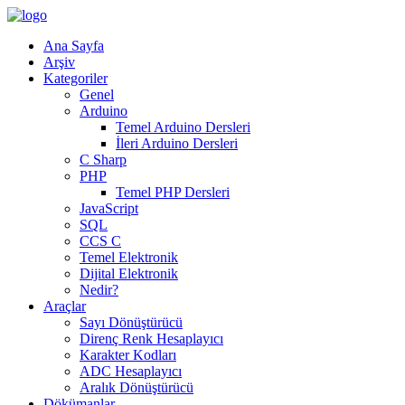
Ana Sayfa
Arşiv
Kategoriler
Genel
Arduino
Temel Arduino Dersleri
İleri Arduino Dersleri
C Sharp
PHP
Temel PHP Dersleri
JavaScript
SQL
CCS C
Temel Elektronik
Dijital Elektronik
Nedir?
Araçlar
Sayı Dönüştürücü
Direnç Renk Hesaplayıcı
Karakter Kodları
ADC Hesaplayıcı
Aralık Dönüştürücü
Dökümanlar