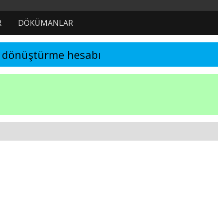
R
DÖKÜMANLAR
n dönüştürme hesabı