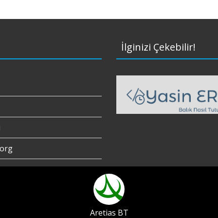
İlginizi Çekebilir!
ı
org
Aretias BT