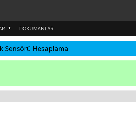
AR
DÖKÜMANLAR
ık Sensörü Hesaplama