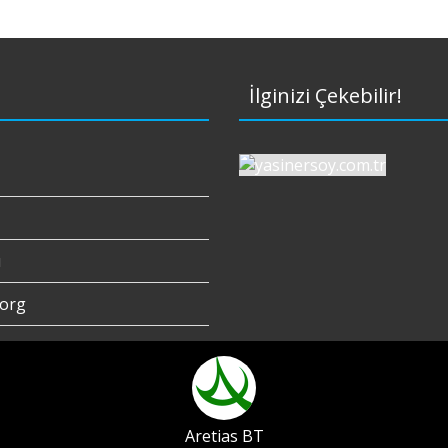
İlginizi Çekebilir!
ı
org
Aretias BT