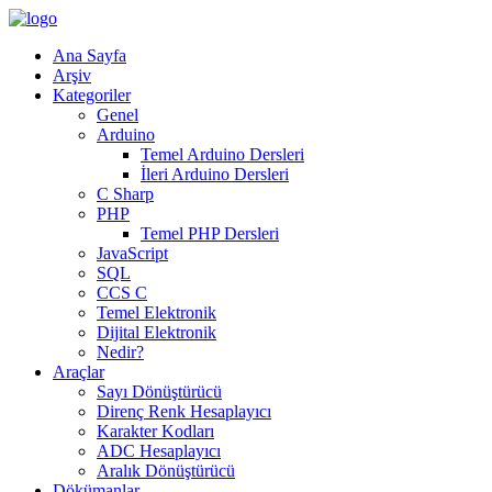
Ana Sayfa
Arşiv
Kategoriler
Genel
Arduino
Temel Arduino Dersleri
İleri Arduino Dersleri
C Sharp
PHP
Temel PHP Dersleri
JavaScript
SQL
CCS C
Temel Elektronik
Dijital Elektronik
Nedir?
Araçlar
Sayı Dönüştürücü
Direnç Renk Hesaplayıcı
Karakter Kodları
ADC Hesaplayıcı
Aralık Dönüştürücü
Dökümanlar