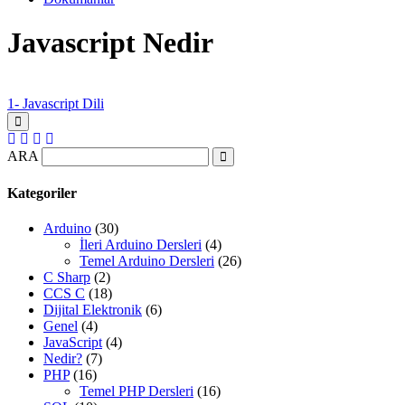
Javascript Nedir
1- Javascript Dili
ARA
Kategoriler
Arduino
(30)
İleri Arduino Dersleri
(4)
Temel Arduino Dersleri
(26)
C Sharp
(2)
CCS C
(18)
Dijital Elektronik
(6)
Genel
(4)
JavaScript
(4)
Nedir?
(7)
PHP
(16)
Temel PHP Dersleri
(16)