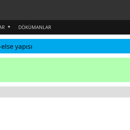
AR
DÖKÜMANLAR
f-else yapısı