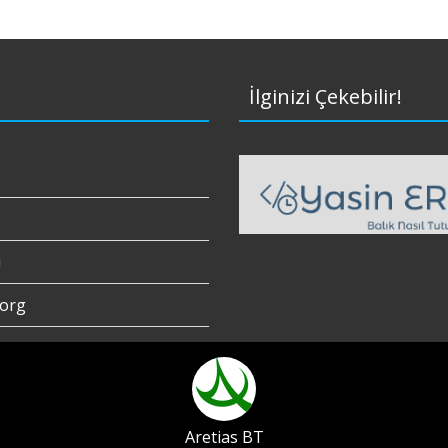
İlginizi Çekebilir!
ı
org
Aretias BT