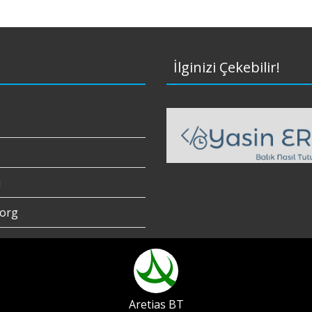
İlginizi Çekebilir!
ı
org
Aretias BT