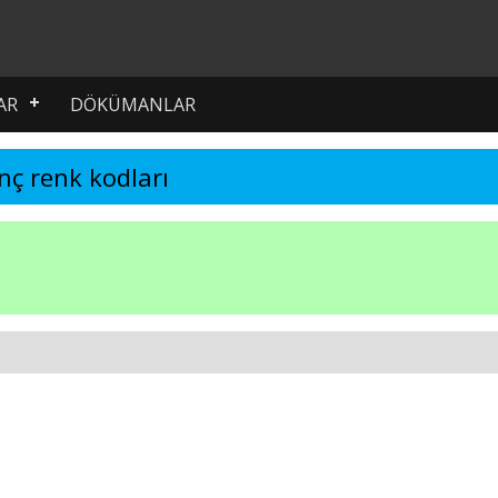
AR
DÖKÜMANLAR
nç renk kodları