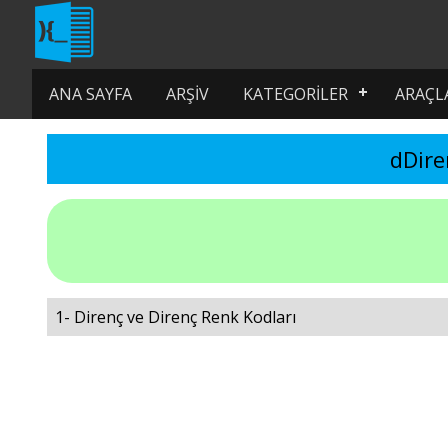
ANA SAYFA
ARŞIV
KATEGORILER
ARAÇL
dDire
1- Direnç ve Direnç Renk Kodları