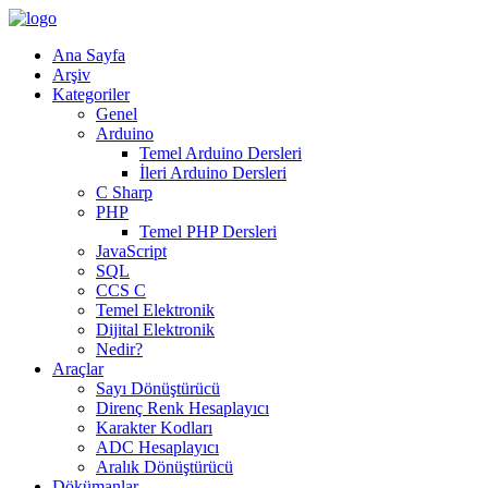
Ana Sayfa
Arşiv
Kategoriler
Genel
Arduino
Temel Arduino Dersleri
İleri Arduino Dersleri
C Sharp
PHP
Temel PHP Dersleri
JavaScript
SQL
CCS C
Temel Elektronik
Dijital Elektronik
Nedir?
Araçlar
Sayı Dönüştürücü
Direnç Renk Hesaplayıcı
Karakter Kodları
ADC Hesaplayıcı
Aralık Dönüştürücü
Dökümanlar