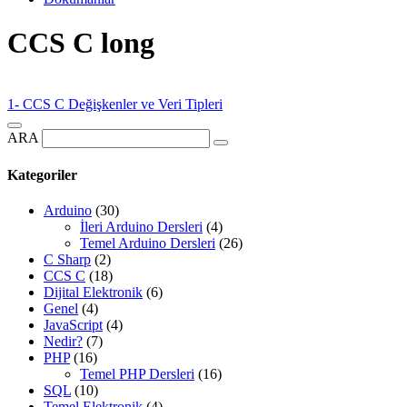
CCS C long
1- CCS C Değişkenler ve Veri Tipleri
ARA
Kategoriler
Arduino
(30)
İleri Arduino Dersleri
(4)
Temel Arduino Dersleri
(26)
C Sharp
(2)
CCS C
(18)
Dijital Elektronik
(6)
Genel
(4)
JavaScript
(4)
Nedir?
(7)
PHP
(16)
Temel PHP Dersleri
(16)
SQL
(10)
Temel Elektronik
(4)