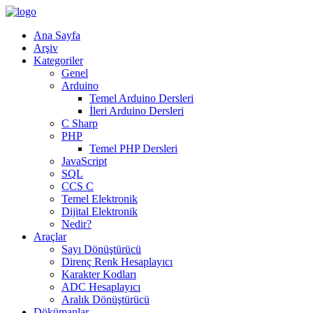
Ana Sayfa
Arşiv
Kategoriler
Genel
Arduino
Temel Arduino Dersleri
İleri Arduino Dersleri
C Sharp
PHP
Temel PHP Dersleri
JavaScript
SQL
CCS C
Temel Elektronik
Dijital Elektronik
Nedir?
Araçlar
Sayı Dönüştürücü
Direnç Renk Hesaplayıcı
Karakter Kodları
ADC Hesaplayıcı
Aralık Dönüştürücü
Dökümanlar