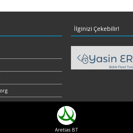
İlginizi Çekebilir!
ı
org
Aretias BT