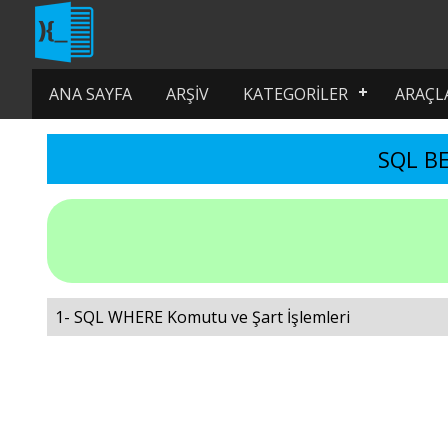
ANA SAYFA
ARŞIV
KATEGORILER
ARAÇL
SQL B
1- SQL WHERE Komutu ve Şart İşlemleri