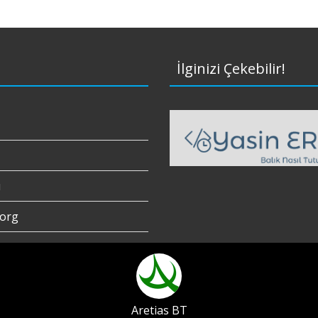
İlginizi Çekebilir!
ı
org
Aretias BT