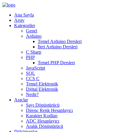
Ana Sayfa
Arşiv
Kategoriler
Genel
Arduino
Temel Arduino Dersleri
İleri Arduino Dersleri
C Sharp
PHP
Temel PHP Dersleri
JavaScript
SQL
CCS C
Temel Elektronik
Dijital Elektronik
Nedir?
Araçlar
Sayı Dönüştürücü
Direnç Renk Hesaplayıcı
Karakter Kodları
ADC Hesaplayıcı
Aralık Dönüştürücü
Dökümanlar