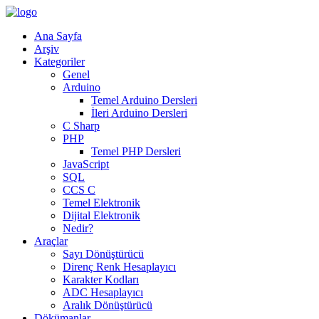
Ana Sayfa
Arşiv
Kategoriler
Genel
Arduino
Temel Arduino Dersleri
İleri Arduino Dersleri
C Sharp
PHP
Temel PHP Dersleri
JavaScript
SQL
CCS C
Temel Elektronik
Dijital Elektronik
Nedir?
Araçlar
Sayı Dönüştürücü
Direnç Renk Hesaplayıcı
Karakter Kodları
ADC Hesaplayıcı
Aralık Dönüştürücü
Dökümanlar