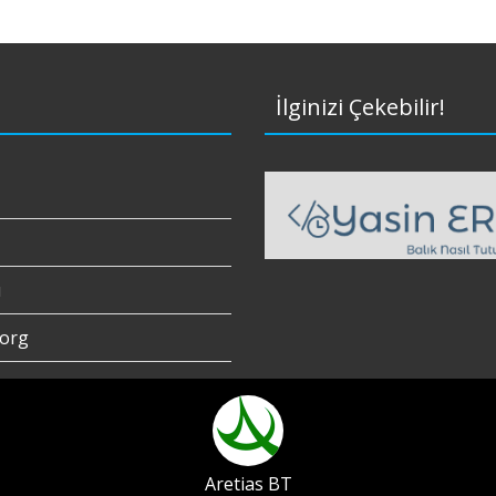
İlginizi Çekebilir!
ı
org
Aretias BT