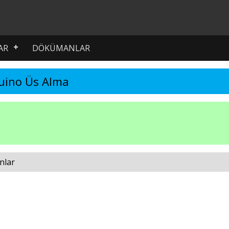
AR
DÖKÜMANLAR
uino Üs Alma
nlar