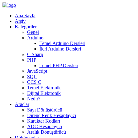
Ana Sayfa
Arşiv
Kategoriler
Genel
Arduino
Temel Arduino Dersleri
İleri Arduino Dersleri
C Sharp
PHP
Temel PHP Dersleri
JavaScript
SQL
CCS C
Temel Elektronik
Dijital Elektronik
Nedir?
Araçlar
Sayı Dönüştürücü
Direnç Renk Hesaplayıcı
Karakter Kodları
ADC Hesaplayıcı
Aralık Dönüştürücü
Dökümanlar