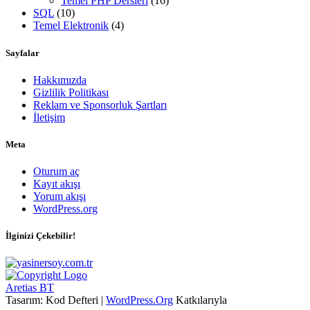
Temel PHP Dersleri
(16)
SQL
(10)
Temel Elektronik
(4)
Sayfalar
Hakkımızda
Gizlilik Politikası
Reklam ve Sponsorluk Şartları
İletişim
Meta
Oturum aç
Kayıt akışı
Yorum akışı
WordPress.org
İlginizi Çekebilir!
Aretias BT
Tasarım: Kod Defteri |
WordPress.Org
Katkılarıyla