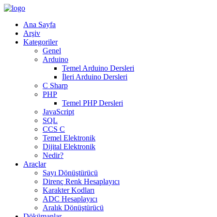
Ana Sayfa
Arşiv
Kategoriler
Genel
Arduino
Temel Arduino Dersleri
İleri Arduino Dersleri
C Sharp
PHP
Temel PHP Dersleri
JavaScript
SQL
CCS C
Temel Elektronik
Dijital Elektronik
Nedir?
Araçlar
Sayı Dönüştürücü
Direnç Renk Hesaplayıcı
Karakter Kodları
ADC Hesaplayıcı
Aralık Dönüştürücü
Dökümanlar