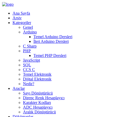
Ana Sayfa
Arşiv
Kategoriler
Genel
Arduino
Temel Arduino Dersleri
İleri Arduino Dersleri
C Sharp
PHP
Temel PHP Dersleri
JavaScript
SQL
CCS C
Temel Elektronik
Dijital Elektronik
Nedir?
Araçlar
Sayı Dönüştürücü
Direnç Renk Hesaplayıcı
Karakter Kodları
ADC Hesaplayıcı
Aralık Dönüştürücü
Dökümanlar