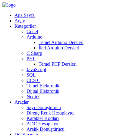
Ana Sayfa
Arşiv
Kategoriler
Genel
Arduino
Temel Arduino Dersleri
İleri Arduino Dersleri
C Sharp
PHP
Temel PHP Dersleri
JavaScript
SQL
CCS C
Temel Elektronik
Dijital Elektronik
Nedir?
Araçlar
Sayı Dönüştürücü
Direnç Renk Hesaplayıcı
Karakter Kodları
ADC Hesaplayıcı
Aralık Dönüştürücü
Dökümanlar