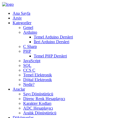
Ana Sayfa
Arşiv
Kategoriler
Genel
Arduino
Temel Arduino Dersleri
İleri Arduino Dersleri
C Sharp
PHP
Temel PHP Dersleri
JavaScript
SQL
CCS C
Temel Elektronik
Dijital Elektronik
Nedir?
Araçlar
Sayı Dönüştürücü
Direnç Renk Hesaplayıcı
Karakter Kodları
ADC Hesaplayıcı
Aralık Dönüştürücü
Dökümanlar