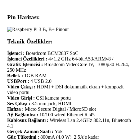
Pin Haritası:
Teknik Özellikler:
İşlemci :
Boardcom BCM2837 SoC
İşlemci Özellikleri :
4×1.2 GHz 64-bit A53/ARMv8 /
Grafik İşlemcisi :
Broadcom VideoCore IV, 1080p30 H.264,
250 MHz
Bellek :
1GB RAM
USBPort :
4 USB 2.0
Video Çıkışı :
HDMI + DSI dokunmatik ekran + kompozit
video portu
Video Girişi :
CSI kamera portu
Ses Çıkışı :
3.5 mm jack, HDMI
Hafıza :
Micro Secure Digital / MicroSD slot
Ağ Bağlantısı :
10/100 wired Ethernet RJ45
Kablosuz Bağlantı :
Wireless Lan 2.4GHz 802.11n, Bluetooth
4.1
Gerçek Zaman Saati :
Yok
Güç Tüketimi :
800mA (4.0 W), 2.5A’e kadar