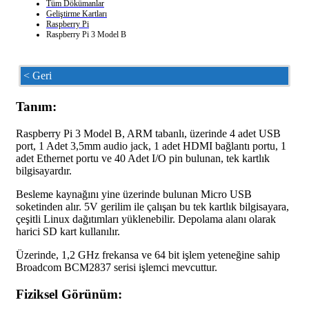
Tüm Dökümanlar
Geliştirme Kartları
Raspberry Pi
Raspberry Pi 3 Model B
< Geri
Tanım:
Raspberry Pi 3 Model B, ARM tabanlı, üzerinde 4 adet USB
port, 1 Adet 3,5mm audio jack, 1 adet HDMI bağlantı portu, 1
adet Ethernet portu ve 40 Adet I/O pin bulunan, tek kartlık
bilgisayardır.
Besleme kaynağını yine üzerinde bulunan Micro USB
soketinden alır. 5V gerilim ile çalışan bu tek kartlık bilgisayara,
çeşitli Linux dağıtımları yüklenebilir. Depolama alanı olarak
harici SD kart kullanılır.
Üzerinde, 1,2 GHz frekansa ve 64 bit işlem yeteneğine sahip
Broadcom BCM2837 serisi işlemci mevcuttur.
Fiziksel Görünüm: