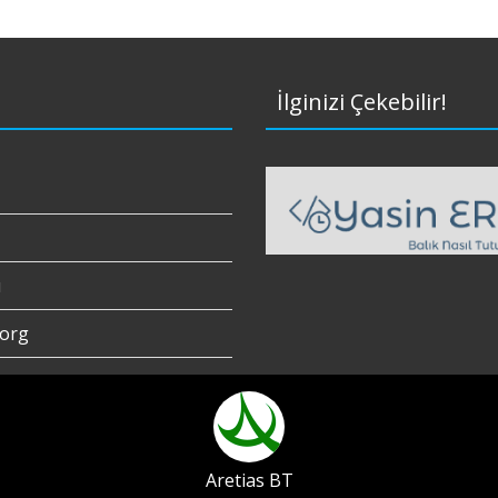
İlginizi Çekebilir!
ı
org
Aretias BT