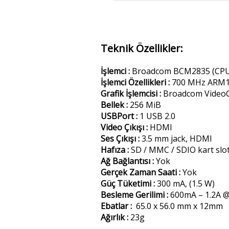
Teknik Özellikler:
İşlemci :
Broadcom BCM2835 (CPU + 
İşlemci Özellikleri :
700 MHz ARM1
Grafik İşlemcisi :
Broadcom VideoC
Bellek :
256 MiB
USBPort :
1 USB 2.0
Video Çıkışı :
HDMI
Ses Çıkışı :
3.5 mm jack, HDMI
Hafıza :
SD / MMC / SDIO kart slo
Ağ Bağlantısı :
Yok
Gerçek Zaman Saati :
Yok
Güç Tüketimi :
300 mA, (1.5 W)
Besleme Gerilimi :
600mA – 1.2A @
Ebatlar :
65.0 x 56.0 mm x 12mm
Ağırlık :
23g