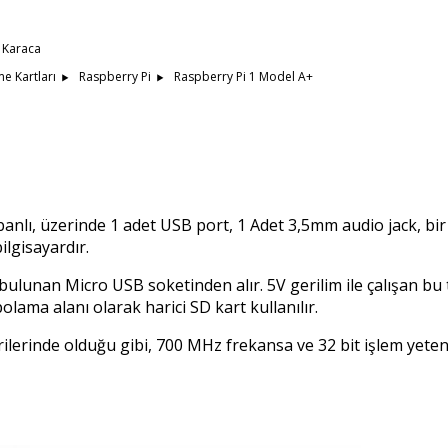
 Karaca
Raspberry Pi 1 Model A+
me Kartları
Raspberry Pi
anlı, üzerinde 1 adet USB port, 1 Adet 3,5mm audio jack, bi
ilgisayardır.
lunan Micro USB soketinden alır. 5V gerilim ile çalışan bu tek
olama alanı olarak harici SD kart kullanılır.
erilerinde olduğu gibi, 700 MHz frekansa ve 32 bit işlem y