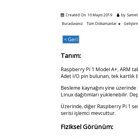
Created On
10 Mayıs 2019
by
Samet
Buradasınız:
Tüm Dökümanlar
Geliştir
< Geri
Tanım:
Raspberry Pi 1 Model A+, ARM tab
Adet I/O pin bulunan, tek kartlık b
Besleme kaynağını yine üzerinde bu
Linux dağıtımları yüklenebilir. Dep
Üzerinde, diğer Raspberry Pi 1 s
serisi işlemci mevcuttur.
Fiziksel Görünüm: