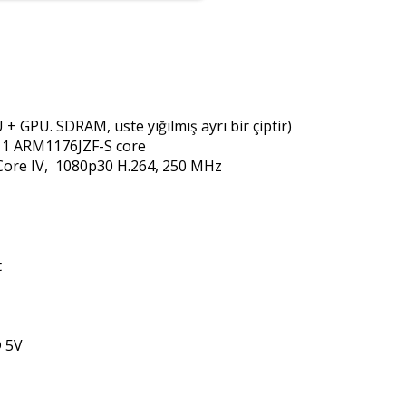
GPU. SDRAM, üste yığılmış ayrı bir çiptir)
1 ARM1176JZF-S core
ore IV, 1080p30 H.264, 250 MHz
t
 5V