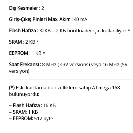
Dış Kesmeler :
2
Giriş-Çıkış Pinleri Max. Akım :
40 mA
Flash Hafıza :
32KB – 2 KB bootloader için kullanılıyor *
SRAM :
2 KB *
EEPROM :
1 KB *
Saat Frekansı :
8 MHz (3.3V versions) veya 16 MHz (5V
versiyon)
(*)
Eski kartlarda bu özelliklere sahip ATmega 168
bulunuyordu:
– Flash Hafıza :
16 KB
– SRAM:
1 KB
– EEPROM:
512 byte