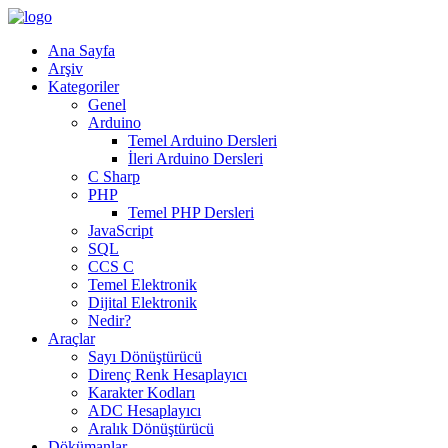
Ana Sayfa
Arşiv
Kategoriler
Genel
Arduino
Temel Arduino Dersleri
İleri Arduino Dersleri
C Sharp
PHP
Temel PHP Dersleri
JavaScript
SQL
CCS C
Temel Elektronik
Dijital Elektronik
Nedir?
Araçlar
Sayı Dönüştürücü
Direnç Renk Hesaplayıcı
Karakter Kodları
ADC Hesaplayıcı
Aralık Dönüştürücü
Dökümanlar