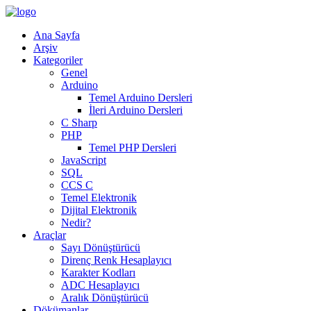
Ana Sayfa
Arşiv
Kategoriler
Genel
Arduino
Temel Arduino Dersleri
İleri Arduino Dersleri
C Sharp
PHP
Temel PHP Dersleri
JavaScript
SQL
CCS C
Temel Elektronik
Dijital Elektronik
Nedir?
Araçlar
Sayı Dönüştürücü
Direnç Renk Hesaplayıcı
Karakter Kodları
ADC Hesaplayıcı
Aralık Dönüştürücü
Dökümanlar